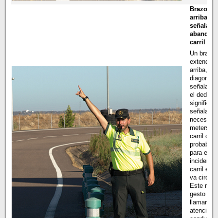
Brazo ha
arriba
señaland
abandone
carril
Un brazo
extendido
arriba, en
diagonal, 
señalando
el dedo ín
significa 
señala la
necesidad
meterse e
carril con
probable
para evita
incidente 
carril en 
va circula
Este mis
gesto sirv
llamar la
atención 