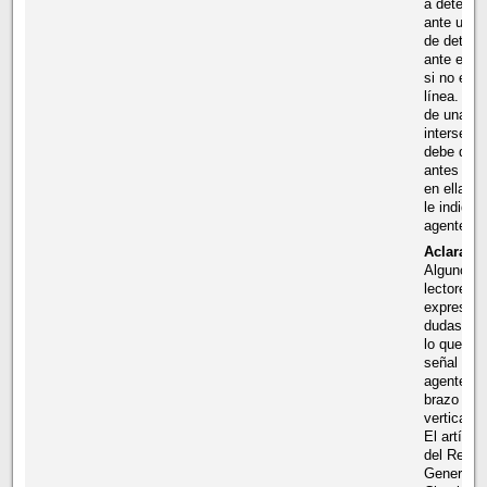
a detener
ante una 
de detenc
ante el ag
si no exis
línea. Si 
de una
intersecci
debe dete
antes de e
en ella o
le indique
agente.
Aclaraci
Algunos
lectores 
expresad
dudas ace
lo que ind
señal de 
agente co
brazo lev
verticalm
El artícul
del Regla
General d