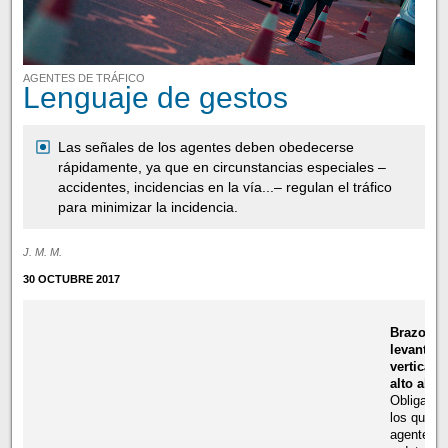
AGENTES DE TRÁFICO
Lenguaje de gestos
Las señales de los agentes deben obedecerse
rápidamente, ya que en circunstancias especiales –
accidentes, incidencias en la vía...– regulan el tráfico
para minimizar la incidencia.
J. M. M.
30 OCTUBRE 2017
Brazo
levantad
verticalm
alto al fr
Obliga a 
los que ve
agente de