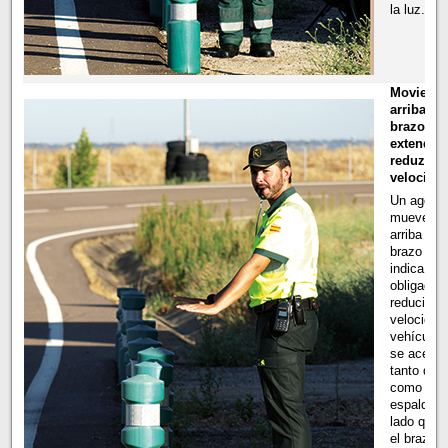
la luz.
Moviendo
arriba ab
brazo
extendid
reduzca l
velocida
Un agente
mueve, d
arriba aba
brazo ext
indica la
obligació
reducir la
velocidad 
vehículos
se acerca
tanto de f
como a s
espaldas 
lado que 
el brazo d