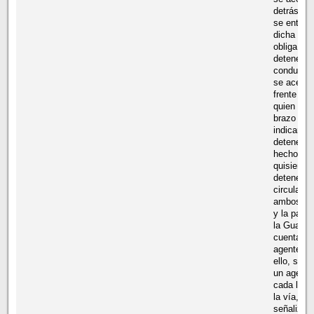
detrás. Po
se entien
dicha señ
obliga a
detenerse
conductor
se acerca
frente al 
quien con 
brazo les
indicar d
detenerse
hecho, si
quisieran
detener la
circulació
ambos se
y la patru
la Guardia
cuenta co
agentes p
ello, situa
un agente
cada later
la vía,
señalizan