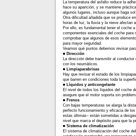
La temperatura del asfalto reduce la adh
hace su aparición, y se mantiene prácti
algunos lugares, incluso aunque haga sol 
Otra dificultad añadida que se produce en
horas de luz, la lluvia y la nieve afectan
Por ello, es fundamental tener el coche a
componentes esenciales del coche para 
comprobar que algunos de esos elementos
para mayor seguridad.
Veamos qué puntos debemos revisar para
■ Dirección
La dirección debe transmitir al conductor
con los neumáticos.
■ Limpiaparabrisas
Hay que revisar el estado de los limpiap
que barren en condiciones toda la superfi
■ Líquidos y anticongelante
El nivel de todos los líquidos del coche d
asegure que el motor soporta sin problem
■ Frenos
Con bajas temperaturas se alarga la dist
perfecto funcionamiento y eficacia de los 
estas últimas– están sometidas a desgast
nivel que marca el depósito para que la 
■ Sistema de climatización
El sistema de climatización del coche de