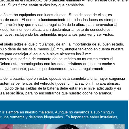
ecuada en el habitáculo, pero también eliminará –mejor en este caso el aire
es. Si los filtros están sucios hay que cambiarlos.
ción están equipados con luces diurnas. Si no dispone de ellas, es
s de cruce. El correcto funcionamiento de todas las luces es siempre
Y también hay que revisar la regulación de la altura para aprovechar al
 que iluminen con eficacia sin deslumbrar al resto de conductores.
 luces, incluyendo los antiniebla, importantes para ver y ser vistos.
 el suelo sobre el que circulamos, de ahí la importancia de su buen estado.
dibujo debe de ser de al menos 1,6 mm, aunque teniendo en cuenta nuestra
s para desalojar el agua o la nieve alcancen los 3 mm.
s y la superficie de contacto del neumático no muestren cortes ni
 Deben estar homologados con las características de nuestro coche y
rca el fabricante, para lo que deberemos revisarla regularmente.
ia de la batería, que en estas épocas está sometida a una mayor exigencia
istemas periféricos del vehículo (luces, climatización, limpiaparabrisas,
l líquido de las celdas de la batería debe estar en el nivel adecuado y es
sa específica, para no encontrarnos que nuestro coche no arranca.
n ir siempre en nuestro maletero. Aunque no vayamos a subir ningún
r una tormenta y dejarnos bloqueados. Es importante saber instalarlas,