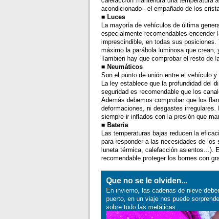
calefacción mantendrá una temperatura ad
acondicionado– el empañado de los cristal
■ Luces
La mayoría de vehículos de última genera
especialmente recomendables encender la
imprescindible, en todas sus posiciones. 
máximo la parábola luminosa que crean, y
También hay que comprobar el resto de las
■ Neumáticos
Son el punto de unión entre el vehículo y
La ley establece que la profundidad del 
seguridad es recomendable que los canale
Además debemos comprobar que los flanco
deformaciones, ni desgastes irregulares.
siempre ir inflados con la presión que ma
■ Batería
Las temperaturas bajas reducen la eficac
para responder a las necesidades de los s
luneta térmica, calefacción asientos…). E
recomendable proteger los bornes con gra
Que no se le olviden...
En invierno, las cadenas de nieve debe
puerto, en un viaje nos puede sorprende
sobre todo las metálicas.