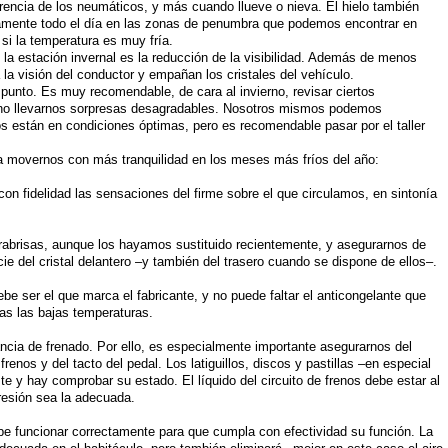
erencia de los neumáticos, y más cuando llueve o nieva. El hielo también
camente todo el día en las zonas de penumbra que podemos encontrar en
si la temperatura es muy fría.
 la estación invernal es la reducción de la visibilidad. Además de menos
 a la visión del conductor y empañan los cristales del vehículo.
 punto. Es muy recomendable, de cara al invierno, revisar ciertos
no llevarnos sorpresas desagradables. Nosotros mismos podemos
 están en condiciones óptimas, pero es recomendable pasar por el taller
 movernos con más tranquilidad en los meses más fríos del año:
 con fidelidad las sensaciones del firme sobre el que circulamos, en sintonía
arabrisas, aunque los hayamos sustituido recientemente, y asegurarnos de
cie del cristal delantero –y también del trasero cuando se dispone de ellos–.
ebe ser el que marca el fabricante, y no puede faltar el anticongelante que
as las bajas temperaturas.
ancia de frenado. Por ello, es especialmente importante asegurarnos del
frenos y del tacto del pedal. Los latiguillos, discos y pastillas –en especial
e y hay comprobar su estado. El líquido del circuito de frenos debe estar al
presión sea la adecuada.
be funcionar correctamente para que cumpla con efectividad su función. La