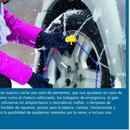
r en nuestro coche una serie de elementos, que nos ayudarán en caso de
torios como el chaleco reflectante, los triángulos de emergencia, el gato
o utilizamos kit antipinchazos o neumáticos runflat– o lámparas de
usibles de repuesto, pinzas para la batería, correas, herramientas y
la posibilidad de quedarnos retenidos por la nieve, e incluso una