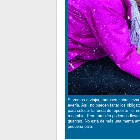
Si vamos a viajar, tampoco sobra lleva
avería. Así, no pueden faltar los obliga
para colocar la rueda de repuesto –si n
recambio. Pero también podemos llevar f
guantes. No está de más una manta ante 
pequeña pala.