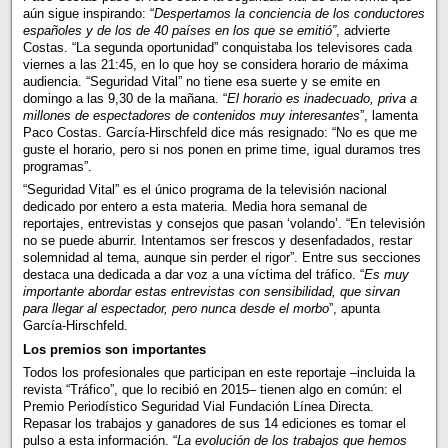
aún sigue inspirando: “
Despertamos la conciencia de los conductores
españoles y de los de 40 países en los que se emitió”
, advierte
Costas. “La segunda oportunidad” conquistaba los televisores cada
viernes a las 21:45, en lo que hoy se considera horario de máxima
audiencia. “Seguridad Vital” no tiene esa suerte y se emite en
domingo a las 9,30 de la mañana. “
El horario es inadecuado, priva a
millones de espectadores de contenidos muy interesantes
”, lamenta
Paco Costas. García-Hirschfeld dice más resignado: “No es que me
guste el horario, pero si nos ponen en prime time, igual duramos tres
programas”.
“Seguridad Vital” es el único programa de la televisión nacional
dedicado por entero a esta materia. Media hora semanal de
reportajes, entrevistas y consejos que pasan ‘volando’. “En televisión
no se puede aburrir. Intentamos ser frescos y desenfadados, restar
solemnidad al tema, aunque sin perder el rigor”. Entre sus secciones
destaca una dedicada a dar voz a una víctima del tráfico. “
Es muy
importante abordar estas entrevistas con sensibilidad, que sirvan
para llegar al espectador, pero nunca desde el morbo
”, apunta
García-Hirschfeld.
Los premios son importantes
Todos los profesionales que participan en este reportaje –incluida la
revista “Tráfico”, que lo recibió en 2015– tienen algo en común: el
Premio Periodístico Seguridad Vial Fundación Línea Directa.
Repasar los trabajos y ganadores de sus 14 ediciones es tomar el
pulso a esta información. “
La evolución de los trabajos que hemos