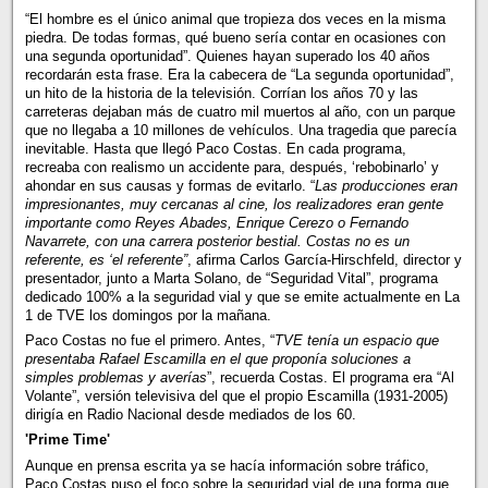
“El hombre es el único animal que tropieza dos veces en la misma
piedra. De todas formas, qué bueno sería contar en ocasiones con
una segunda oportunidad”. Quienes hayan superado los 40 años
recordarán esta frase. Era la cabecera de “La segunda oportunidad”,
un hito de la historia de la televisión. Corrían los años 70 y las
carreteras dejaban más de cuatro mil muertos al año, con un parque
que no llegaba a 10 millones de vehículos. Una tragedia que parecía
inevitable. Hasta que llegó Paco Costas. En cada programa,
recreaba con realismo un accidente para, después, ‘rebobinarlo’ y
ahondar en sus causas y formas de evitarlo. “
Las producciones eran
impresionantes, muy cercanas al cine, los realizadores eran gente
importante como Reyes Abades, Enrique Cerezo o Fernando
Navarrete, con una carrera posterior bestial. Costas no es un
referente, es ‘el referente”
, afirma Carlos García-Hirschfeld, director y
presentador, junto a Marta Solano, de “Seguridad Vital”, programa
dedicado 100% a la seguridad vial y que se emite actualmente en La
1 de TVE los domingos por la mañana.
Paco Costas no fue el primero. Antes, “
TVE tenía un espacio que
presentaba Rafael Escamilla en el que proponía soluciones a
simples problemas y averías
”, recuerda Costas. El programa era “Al
Volante”, versión televisiva del que el propio Escamilla (1931-2005)
dirigía en Radio Nacional desde mediados de los 60.
'Prime Time'
Aunque en prensa escrita ya se hacía información sobre tráfico,
Paco Costas puso el foco sobre la seguridad vial de una forma que