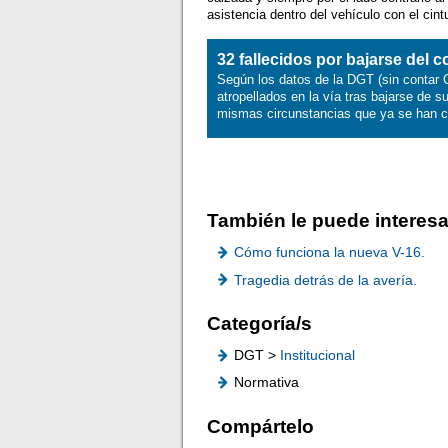
asistencia dentro del vehículo con el cin
32 fallecidos por bajarse del 
Según los datos de la DGT (sin contar 
atropellados en la vía tras bajarse de s
mismas circunstancias que ya se han co
También le puede interesa
Cómo funciona la nueva V-16.
Tragedia detrás de la avería.
Categoría/s
DGT >
Institucional
Normativa
Compártelo