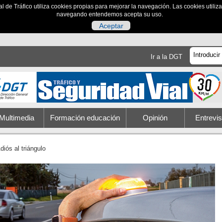
al de Tráfico utiliza cookies propias para mejorar la navegación. Las cookies utili
navegando entendemos acepta su uso.
Aceptar
Ir a la DGT
Multimedia
Formación educación
Opinión
Entrevis
diós al triángulo