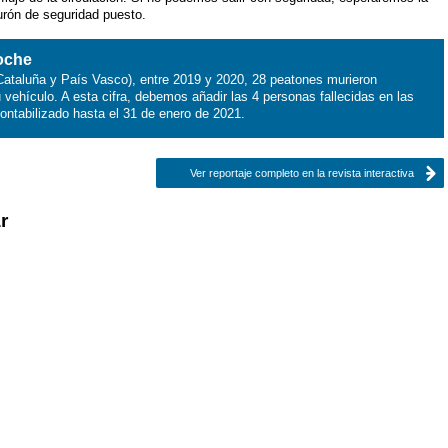
turón de seguridad puesto.
coche
Cataluña y País Vasco), entre 2019 y 2020, 28 peatones murieron
u vehículo. A esta cifra, debemos añadir las 4 personas fallecidas en las
ntabilizado hasta el 31 de enero de 2021.
Ver reportaje completo en la revista interactiva
r