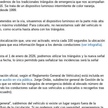
edirnos de los tradicionales triángulos de emergencia que nos acompañan
16. Se trata de un dispositivo luminoso intermitente de color naranja.
 desde 1999.
enidos en la vía, situaremos el dispositivo luminoso en la parte más alta
 máxima visibilidad. Para colocarlo, no necesitamos salir del vehículo ni
co, como ocurría hasta ahora con los triángulos.
eolocalización que, una vez activado, envía cada 100 segundos la ubicación
, para que esa información llegue a los demás conductores
(ver infografía)
.
asta el 1 de enero de 2026, podremos utilizar los triángulos y la nueva señal
 fecha, lo único permitido para señalizar las incidencias será la señal
nación oficial, según el Reglamento General de Vehículos) está incluida en
e auxilio en vía pública
. Jorge Ordás, subdirector general de Gestión de la
a que se retiran los triángulos de emergencia debido al elevado número de
ndo los conductores salían de sus vehículos a colocarlos o recogerlos tras
ecuadro).
general”
, saldremos del vehículo si existe un lugar seguro fuera de la
 flujo de la circulación. Si no podemos salir con seguridad, esperaremos la