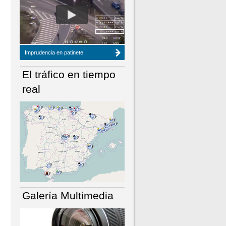
NÚMERO ACTUAL
HEMEROTECA
Imprudencia en patinete
El tráfico en tiempo
real
Galería Multimedia