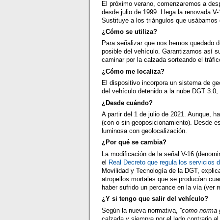
El próximo verano, comenzaremos a desp
desde julio de 1999. Llega la renovada V-
Sustituye a los triángulos que usábamos
¿Cómo se utiliza?
Para señalizar que nos hemos quedado det
posible del vehículo. Garantizamos así su
caminar por la calzada sorteando el tráfi
¿Cómo me localiza?
El dispositivo incorpora un sistema de g
del vehículo detenido a la nube DGT 3.0
¿Desde cuándo?
A partir del 1 de julio de 2021. Aunque, h
(con o sin geoposicionamiento). Desde esa
luminosa con geolocalización.
¿Por qué se cambia?
La modificación de la señal V-16 (denomi
el
Real Decreto que regula los servicios d
Movilidad y Tecnología de la DGT, explic
atropellos mortales que se producían cua
haber sufrido un percance en la vía (ver r
¿Y si tengo que salir del vehículo?
Según la nueva normativa,
“como norma 
calzada y siempre por el lado contrario al