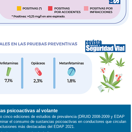
as psicoactivas al volante
o cinco ediciones de estudios de prevalencia (DRUID 2008-2009 y EDAP
minar el consumo de sustancias psicoactivas en conductores que circulan
conclusiones más destacadas del EDAP 2021.