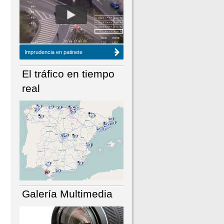
NÚMERO ACTUAL
HEMEROTECA
Imprudencia en patinete
El tráfico en tiempo
real
Galería Multimedia