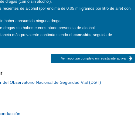
e drogas (con o sin alcohol).
ecientes de alcohol (por encima de 0,05 miligramos por litro de aire) con
 sin haber consumido ninguna droga.
 drogas sin haberse constatado presencia de alcohol.
tancia más prevalente continúa siendo el
cannabis
, seguida de
Ver reportaje completo en revista interactiva
r
r del Observatorio Nacional de Seguridad Vial (DGT)
 conducción