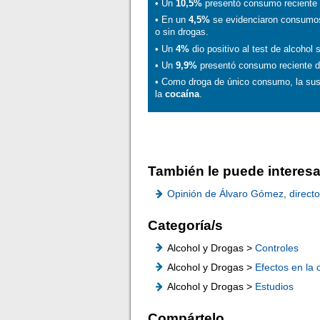
• Un
10,5%
presentó consumo reciente d
• En un
4,5%
se evidenciaron consumos r
o sin drogas.
• Un
4%
dio positivo al test de alcohol
• Un
9,9%
presentó consumo reciente de
• Como droga de único consumo, la sus
la
cocaína
.
También le puede interesa
Opinión de Álvaro Gómez, directo
Categoría/s
Alcohol y Drogas >
Controles
Alcohol y Drogas >
Efectos en la
Alcohol y Drogas >
Estudios
Compártelo