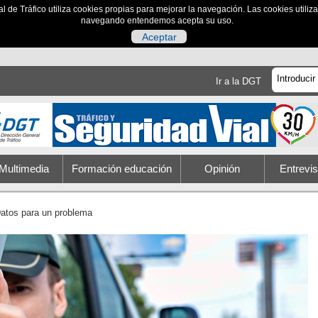
al de Tráfico utiliza cookies propias para mejorar la navegación. Las cookies utili
navegando entendemos acepta su uso.
Aceptar
Ir a la DGT
Multimedia
Formación educación
Opinión
Entrevis
atos para un problema