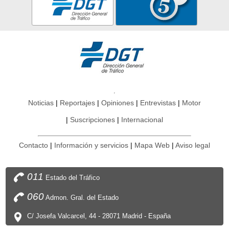
Noticias
Reportajes
Opiniones
Entrevistas
Motor
Suscripciones
Internacional
Contacto
Información y servicios
Mapa Web
Aviso legal
011
Estado del Tráfico
060
Admon. Gral. del Estado
C/ Josefa Valcarcel, 44 - 28071 Madrid - España