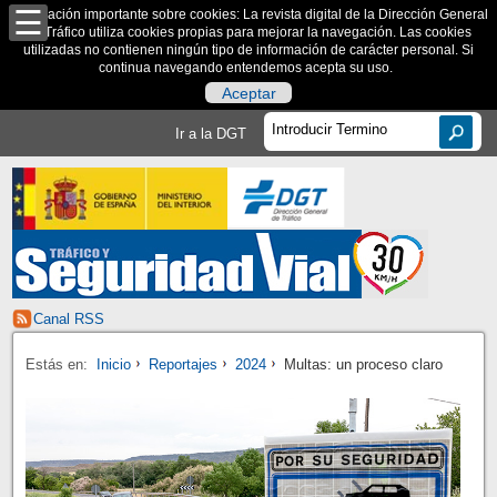
Información importante sobre cookies: La revista digital de la Dirección General
de Tráfico utiliza cookies propias para mejorar la navegación. Las cookies
utilizadas no contienen ningún tipo de información de carácter personal. Si
continua navegando entendemos acepta su uso.
Aceptar
Ir a la DGT
Canal RSS
Estás en:
Inicio
Reportajes
2024
Multas: un proceso claro