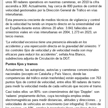
unos 90 radares operativos en nuestras carreteras, en 2010 la cifra
ascendía a 300. Actualmente, hay cerca de 800 puntos de control de
velocidad gestionados por la Dirección General de Tráfico en vías
interurbanas.
Esta presencia creciente de medios técnicos de vigilancia y control
de la velocidad ha tenido un impacto directo en la siniestralidad vial
en España durante estos últimos 20 años: 3.841 fallecidos en
siniestros viales en vías interurbanas en 2004, 1.273 en 2023, un
tercio menos.
“La velocidad excesiva tiene una presencia elevada en los
accidentes y una repercusión directa en la gravedad del siniestro. Y
los controles fijos de velocidad y de velocidad media son muy
eficaces para reducir los accidentes”
, señala Ana Blanco,
subdirectora adjunta de Circulación de la DGT.
Puntos fijos y tramos
Actualmente, las autopistas, autovías y carreteras convencionales
nacionales (excepto en Cataluña y País Vasco, donde las
competencias del tráfico están trasferidas) están equipadas con 763
puntos fijos de control de velocidad, entre ellos 90 radares de tramo
para medir la velocidad media de cada vehículo que recorre el tramo.
Casi todos ellos -un 90%- son cinemómetros del tipo ‘Doppler’: son
‘radares’ propiamente dichos, cuya tecnología emplea ondas
electromagnéticas para medir distancias, altitudes y direcciones… y
velocidades de vehículos en movimiento (ver infografía). El resto de