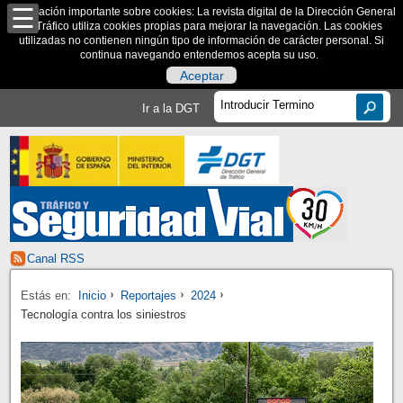
Información importante sobre cookies: La revista digital de la Dirección General
de Tráfico utiliza cookies propias para mejorar la navegación. Las cookies
utilizadas no contienen ningún tipo de información de carácter personal. Si
continua navegando entendemos acepta su uso.
Aceptar
Ir a la DGT
Canal RSS
Estás en:
Inicio
Reportajes
2024
Tecnología contra los siniestros