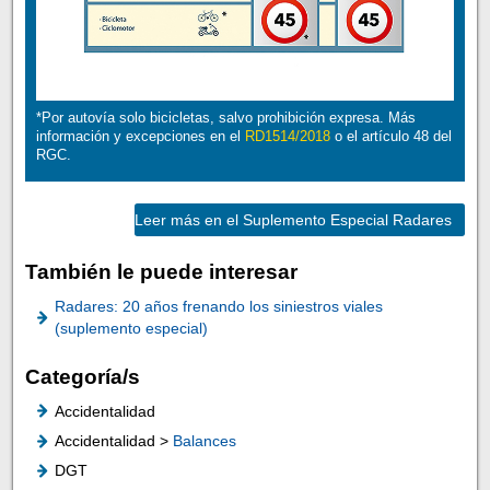
*Por autovía solo bicicletas, salvo prohibición expresa. Más
información y excepciones en el
RD1514/2018
o el artículo 48 del
RGC.
Leer más en el Suplemento Especial Radares
También le puede interesar
Radares: 20 años frenando los siniestros viales
(suplemento especial)
Categoría/s
Accidentalidad
Accidentalidad >
Balances
DGT