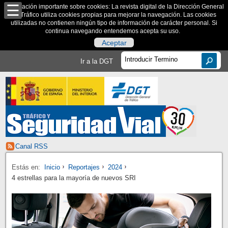
Información importante sobre cookies: La revista digital de la Dirección General
de Tráfico utiliza cookies propias para mejorar la navegación. Las cookies
utilizadas no contienen ningún tipo de información de carácter personal. Si
continua navegando entendemos acepta su uso.
Aceptar
Ir a la DGT
Canal RSS
Estás en:
Inicio
Reportajes
2024
4 estrellas para la mayoría de nuevos SRI