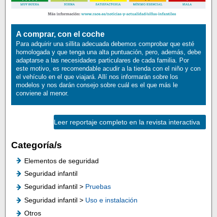
A comprar, con el coche
Para adquirir una sillita adecuada debemos comprobar que esté
homologada y que tenga una alta puntuación, pero, además, debe
adaptarse a las necesidades particulares de cada familia. Por
este motivo, es recomendable acudir a la tienda con el niño y con
el vehículo en el que viajará. Allí nos informarán sobre los
modelos y nos darán consejo sobre cuál es el que más le
conviene al menor.
Leer reportaje completo en la revista interactiva
Categoría/s
Elementos de seguridad
Seguridad infantil
Seguridad infantil >
Pruebas
Seguridad infantil >
Uso e instalación
Otros