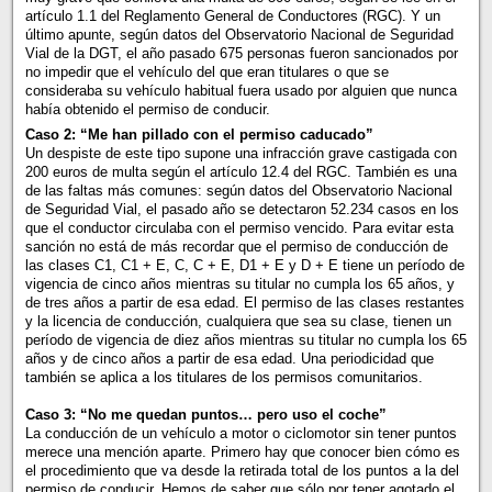
artículo 1.1 del Reglamento General de Conductores (RGC). Y un
último apunte, según datos del Observatorio Nacional de Seguridad
Vial de la DGT, el año pasado 675 personas fueron sancionados por
no impedir que el vehículo del que eran titulares o que se
consideraba su vehículo habitual fuera usado por alguien que nunca
había obtenido el permiso de conducir.
Caso 2: “Me han pillado con el permiso caducado”
Un despiste de este tipo supone una infracción grave castigada con
200 euros de multa según el artículo 12.4 del RGC. También es una
de las faltas más comunes: según datos del Observatorio Nacional
de Seguridad Vial, el pasado año se detectaron 52.234 casos en los
que el conductor circulaba con el permiso vencido. Para evitar esta
sanción no está de más recordar que el permiso de conducción de
las clases C1, C1 + E, C, C + E, D1 + E y D + E tiene un período de
vigencia de cinco años mientras su titular no cumpla los 65 años, y
de tres años a partir de esa edad. El permiso de las clases restantes
y la licencia de conducción, cualquiera que sea su clase, tienen un
período de vigencia de diez años mientras su titular no cumpla los 65
años y de cinco años a partir de esa edad. Una periodicidad que
también se aplica a los titulares de los permisos comunitarios.
Caso 3: “No me quedan puntos… pero uso el coche”
La conducción de un vehículo a motor o ciclomotor sin tener puntos
merece una mención aparte. Primero hay que conocer bien cómo es
el procedimiento que va desde la retirada total de los puntos a la del
permiso de conducir. Hemos de saber que sólo por tener agotado el