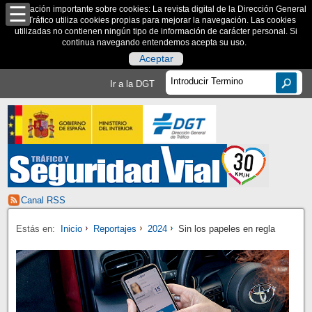
Información importante sobre cookies: La revista digital de la Dirección General
de Tráfico utiliza cookies propias para mejorar la navegación. Las cookies
utilizadas no contienen ningún tipo de información de carácter personal. Si
continua navegando entendemos acepta su uso.
Aceptar
Ir a la DGT
Canal RSS
Estás en:
Inicio
Reportajes
2024
Sin los papeles en regla