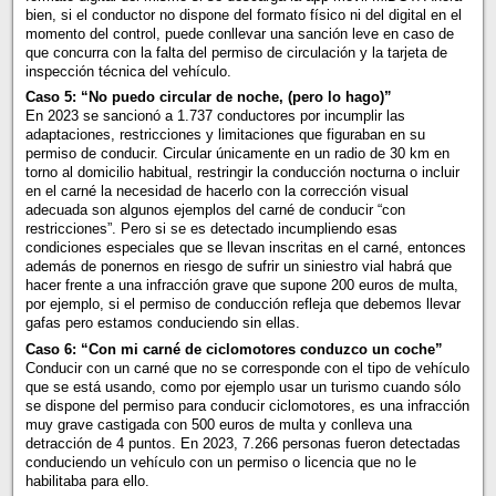
bien, si el conductor no dispone del formato físico ni del digital en el
momento del control, puede conllevar una sanción leve en caso de
que concurra con la falta del permiso de circulación y la tarjeta de
inspección técnica del vehículo.
Caso 5: “No puedo circular de noche, (pero lo hago)”
En 2023 se sancionó a 1.737 conductores por incumplir las
adaptaciones, restricciones y limitaciones que figuraban en su
permiso de conducir. Circular únicamente en un radio de 30 km en
torno al domicilio habitual, restringir la conducción nocturna o incluir
en el carné la necesidad de hacerlo con la corrección visual
adecuada son algunos ejemplos del carné de conducir “con
restricciones”. Pero si se es detectado incumpliendo esas
condiciones especiales que se llevan inscritas en el carné, entonces
además de ponernos en riesgo de sufrir un siniestro vial habrá que
hacer frente a una infracción grave que supone 200 euros de multa,
por ejemplo, si el permiso de conducción refleja que debemos llevar
gafas pero estamos conduciendo sin ellas.
Caso 6: “Con mi carné de ciclomotores conduzco un coche”
Conducir con un carné que no se corresponde con el tipo de vehículo
que se está usando, como por ejemplo usar un turismo cuando sólo
se dispone del permiso para conducir ciclomotores, es una infracción
muy grave castigada con 500 euros de multa y conlleva una
detracción de 4 puntos. En 2023, 7.266 personas fueron detectadas
conduciendo un vehículo con un permiso o licencia que no le
habilitaba para ello.