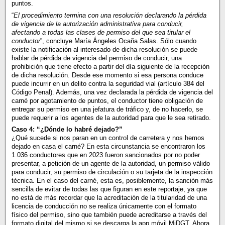
puntos.
“
El procedimiento termina con una resolución declarando la pérdida
de vigencia de la autorización administrativa para conducir,
afectando a todas las clases de permiso del que sea titular el
conductor
”, concluye María Ángeles Ocaña Salas. Sólo cuando
existe la notificación al interesado de dicha resolución se puede
hablar de pérdida de vigencia del permiso de conducir, una
prohibición que tiene efecto a partir del día siguiente de la recepción
de dicha resolución. Desde ese momento si esa persona conduce
puede incurrir en un delito contra la seguridad vial (artículo 384 del
Código Penal). Además, una vez declarada la pérdida de vigencia del
carné por agotamiento de puntos, el conductor tiene obligación de
entregar su permiso en una jefatura de tráfico y, de no hacerlo, se
puede requerir a los agentes de la autoridad para que le sea retirado.
Caso 4: “¿Dónde lo habré dejado?”
¿Qué sucede si nos paran en un control de carretera y nos hemos
dejado en casa el carné? En esta circunstancia se encontraron los
1.036 conductores que en 2023 fueron sancionados por no poder
presentar, a petición de un agente de la autoridad, un permiso válido
para conducir, su permiso de circulación o su tarjeta de la inspección
técnica. En el caso del carné, esta es, posiblemente, la sanción más
sencilla de evitar de todas las que figuran en este reportaje, ya que
no está de más recordar que la acreditación de la titularidad de una
licencia de conducción no se realiza únicamente con el formato
físico del permiso, sino que también puede acreditarse a través del
formato digital del mismo si se descarga la app móvil MiDGT. Ahora