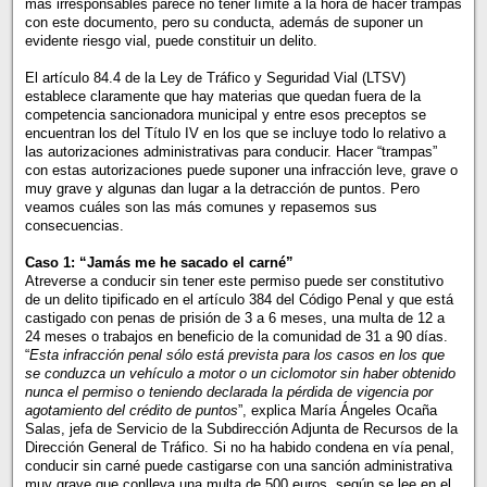
más irresponsables parece no tener límite a la hora de hacer trampas
con este documento, pero su conducta, además de suponer un
evidente riesgo vial, puede constituir un delito.
El artículo 84.4 de la Ley de Tráfico y Seguridad Vial (LTSV)
establece claramente que hay materias que quedan fuera de la
competencia sancionadora municipal y entre esos preceptos se
encuentran los del Título IV en los que se incluye todo lo relativo a
las autorizaciones administrativas para conducir. Hacer “trampas”
con estas autorizaciones puede suponer una infracción leve, grave o
muy grave y algunas dan lugar a la detracción de puntos. Pero
veamos cuáles son las más comunes y repasemos sus
consecuencias.
Caso 1: “Jamás me he sacado el carné”
Atreverse a conducir sin tener este permiso puede ser constitutivo
de un delito tipificado en el artículo 384 del Código Penal y que está
castigado con penas de prisión de 3 a 6 meses, una multa de 12 a
24 meses o trabajos en beneficio de la comunidad de 31 a 90 días.
“
Esta infracción penal sólo está prevista para los casos en los que
se conduzca un vehículo a motor o un ciclomotor sin haber obtenido
nunca el permiso o teniendo declarada la pérdida de vigencia por
agotamiento del crédito de puntos
”, explica María Ángeles Ocaña
Salas, jefa de Servicio de la Subdirección Adjunta de Recursos de la
Dirección General de Tráfico. Si no ha habido condena en vía penal,
conducir sin carné puede castigarse con una sanción administrativa
muy grave que conlleva una multa de 500 euros, según se lee en el