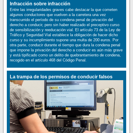
Infracción sobre infracción
Entre las irregularidades graves cabe destacar la que cometen
algunos conductores que vuelven a la carretera una vez
transcurrido el período de su condena penal de privación del
derecho a conducir, pero sin haber realizado el preceptivo curso
de sensibilización y reeducación vial. El artículo 73 de la Ley de
Tráfico y Seguridad Vial establece la obligación de hacer dicho
curso y su incumplimiento supone una multa de 200 euros. Por
otra parte, conducir durante el tiempo que dura la condena penal
que impone la privación del derecho a conducir es aún más grave
y está tipificado como un delito de quebrantamiento de condena,
recogido en el artículo 468 del Código Penal.
La trampa de los permisos de conducir falsos