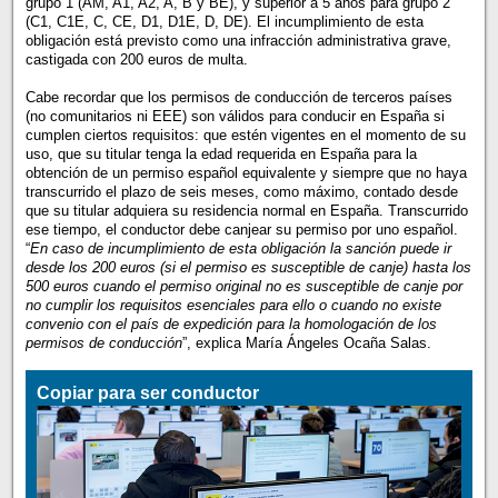
grupo 1 (AM, A1, A2, A, B y BE), y superior a 5 años para grupo 2
(C1, C1E, C, CE, D1, D1E, D, DE). El incumplimiento de esta
obligación está previsto como una infracción administrativa grave,
castigada con 200 euros de multa.
Cabe recordar que los permisos de conducción de terceros países
(no comunitarios ni EEE) son válidos para conducir en España si
cumplen ciertos requisitos: que estén vigentes en el momento de su
uso, que su titular tenga la edad requerida en España para la
obtención de un permiso español equivalente y siempre que no haya
transcurrido el plazo de seis meses, como máximo, contado desde
que su titular adquiera su residencia normal en España. Transcurrido
ese tiempo, el conductor debe canjear su permiso por uno español.
“
En caso de incumplimiento de esta obligación la sanción puede ir
desde los 200 euros (si el permiso es susceptible de canje) hasta los
500 euros cuando el permiso original no es susceptible de canje por
no cumplir los requisitos esenciales para ello o cuando no existe
convenio con el país de expedición para la homologación de los
permisos de conducción
”, explica María Ángeles Ocaña Salas.
Copiar para ser conductor