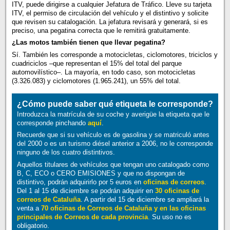
ITV, puede dirigirse a cualquier Jefatura de Tráfico. Lleve su tarjeta
ITV, el permiso de circulación del vehículo y el distintivo y solicite
que revisen su catalogación. La jefatura revisará y generará, si es
preciso, una pegatina correcta que le remitirá gratuitamente.
¿Las motos también tienen que llevar pegatina?
Sí. También les corresponde a motocicletas, ciclomotores, triciclos y
cuadriciclos –que representan el 15% del total del parque
automovilístico–. La mayoría, en todo caso, son motocicletas
(3.326.083) y ciclomotores (1.965.241), un 55% del total.
¿Cómo puede saber qué etiqueta le corresponde?
Introduzca la matrícula de su coche y averigüe la etiqueta que le
corresponde pinchando
aquí
.
Recuerde que si su vehículo es de gasolina y se matriculó antes
del 2000 o es un turismo diésel anterior a 2006, no le corresponde
ninguno de los cuatro distintivos.
Aquellos titulares de vehículos que tengan uno catalogado como
B, C, ECO o CERO EMISIONES y que no dispongan de
distintivo, podrán adquirirlo por 5 euros en
oficinas de correos
.
Del 1 al 15 de diciembre se podrán adquirir en
30 oficinas de
correos de Cataluña
. A partir del 15 de diciembre se ampliará la
venta a
70 oficinas de Correos de Cataluña y en las oficinas
principales de Correos de cada provincia
.
Su uso no es
obligatorio.