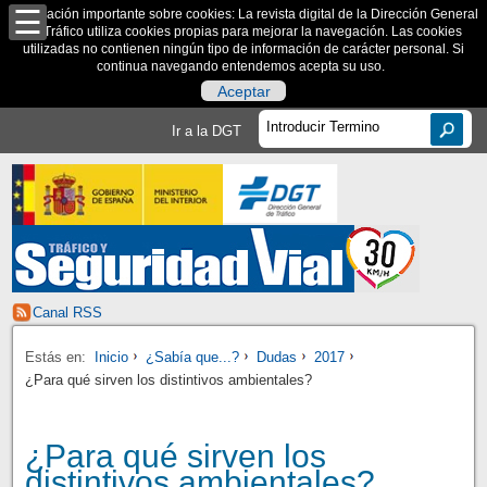
Información importante sobre cookies: La revista digital de la Dirección General
de Tráfico utiliza cookies propias para mejorar la navegación. Las cookies
utilizadas no contienen ningún tipo de información de carácter personal. Si
continua navegando entendemos acepta su uso.
Aceptar
Ir a la DGT
Canal RSS
Estás en:
Inicio
¿Sabía que...?
Dudas
2017
¿Para qué sirven los distintivos ambientales?
¿Para qué sirven los
distintivos ambientales?