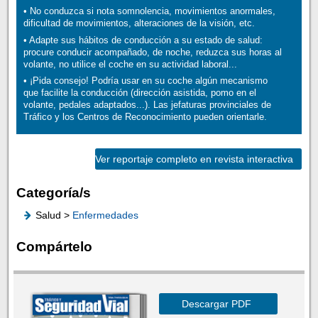
• No conduzca si nota somnolencia, movimientos anormales,
dificultad de movimientos, alteraciones de la visión, etc.
• Adapte sus hábitos de conducción a su estado de salud:
procure conducir acompañado, de noche, reduzca sus horas al
volante, no utilice el coche en su actividad laboral...
• ¡Pida consejo! Podría usar en su coche algún mecanismo
que facilite la conducción (dirección asistida, pomo en el
volante, pedales adaptados...). Las jefaturas provinciales de
Tráfico y los Centros de Reconocimiento pueden orientarle.
Ver reportaje completo en revista interactiva
Categoría/s
Salud >
Enfermedades
Compártelo
Descargar PDF