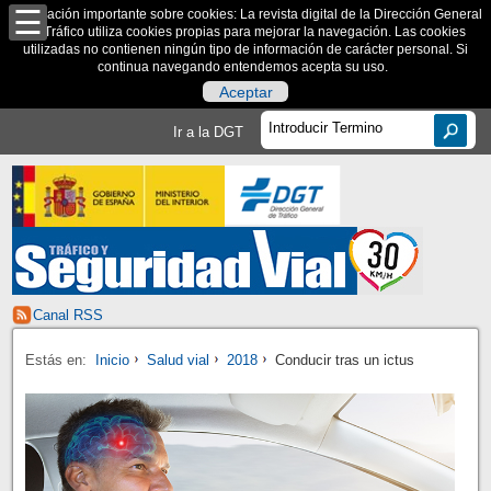
Información importante sobre cookies: La revista digital de la Dirección General
de Tráfico utiliza cookies propias para mejorar la navegación. Las cookies
utilizadas no contienen ningún tipo de información de carácter personal. Si
continua navegando entendemos acepta su uso.
Aceptar
Ir a la DGT
Canal RSS
Estás en:
Inicio
Salud vial
2018
Conducir tras un ictus