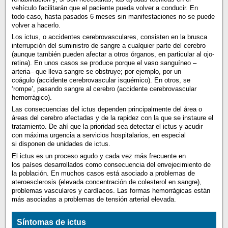
vehículo facilitarán que el paciente pueda volver a conducir. En
todo caso, hasta pasados 6 meses sin manifestaciones no se puede
volver a hacerlo.
Los ictus, o accidentes cerebrovasculares, consisten en la brusca
interrupción del suministro de sangre a cualquier parte del cerebro
(aunque también pueden afectar a otros órganos, en particular al ojo-
retina). En unos casos se produce porque el vaso sanguíneo –
arteria– que lleva sangre se obstruye; por ejemplo, por un
coágulo (accidente cerebrovascular isquémico). En otros, se
‘rompe’, pasando sangre al cerebro (accidente cerebrovascular
hemorrágico).
Las consecuencias del ictus dependen principalmente del área o
áreas del cerebro afectadas y de la rapidez con la que se instaure el
tratamiento. De ahí que la prioridad sea detectar el ictus y acudir
con máxima urgencia a servicios hospitalarios, en especial
si disponen de unidades de ictus.
El ictus es un proceso agudo y cada vez más frecuente en
los países desarrollados como consecuencia del envejecimiento de
la población. En muchos casos está asociado a problemas de
ateroesclerosis (elevada concentración de colesterol en sangre),
problemas vasculares y cardíacos. Las formas hemorrágicas están
más asociadas a problemas de tensión arterial elevada.
Síntomas de ictus