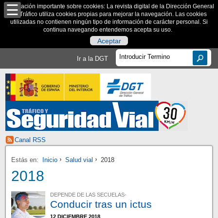
Información importante sobre cookies: La revista digital de la Dirección General
de Tráfico utiliza cookies propias para mejorar la navegación. Las cookies
utilizadas no contienen ningún tipo de información de carácter personal. Si
continua navegando entendemos acepta su uso.
Aceptar
Ir a la DGT
Canal RSS
Estás en:
Inicio
Salud vial
2018
2018
DEPENDE DE LAS SECUELAS-
Conducir tras un ictus
12 DICIEMBRE 2018