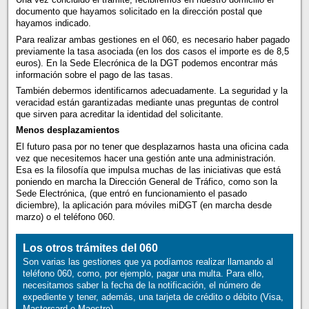
documento que hayamos solicitado en la dirección postal que
hayamos indicado.
Para realizar ambas gestiones en el 060, es necesario haber pagado
previamente la tasa asociada (en los dos casos el importe es de 8,5
euros). En la Sede Elecrónica de la DGT podemos encontrar más
información sobre el pago de las tasas.
También debermos identificarnos adecuadamente. La seguridad y la
veracidad están garantizadas mediante unas preguntas de control
que sirven para acreditar la identidad del solicitante.
Menos desplazamientos
El futuro pasa por no tener que desplazarnos hasta una oficina cada
vez que necesitemos hacer una gestión ante una administración.
Esa es la filosofía que impulsa muchas de las iniciativas que está
poniendo en marcha la Dirección General de Tráfico, como son la
Sede Electrónica, (que entró en funcionamiento el pasado
diciembre), la aplicación para móviles miDGT (en marcha desde
marzo) o el teléfono 060.
Los otros trámites del 060
Son varias las gestiones que ya podíamos realizar llamando al
teléfono 060, como, por ejemplo, pagar una multa. Para ello,
necesitamos saber la fecha de la notificación, el número de
expediente y tener, además, una tarjeta de crédito o débito (Visa,
Mastercard o Maestro).