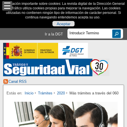
Información importante sobre cookies: La revista digital de la Dirección General
de Tráfico utiliza cookies propias para mejorar la navegación. Las cookies
utilizadas no contienen ningún tipo de información de carácter personal. Si
continua navegando entendemos acepta su uso.
Aceptar
Ir a la DGT
Canal RSS
Estás en:
Inicio
Trámites
2020
Más trámites a través del 060