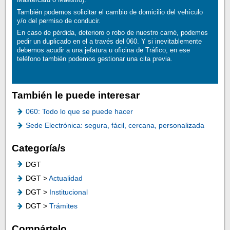
También podemos solicitar el cambio de domicilio del vehículo
y/o del permiso de conducir.
En caso de pérdida, deterioro o robo de nuestro carné, podemos
pedir un duplicado en el a través del 060. Y si inevitablemente
debemos acudir a una jefatura u oficina de Tráfico, en ese
teléfono también podemos gestionar una cita previa.
También le puede interesar
060: Todo lo que se puede hacer
Sede Electrónica: segura, fácil, cercana, personalizada
Categoría/s
DGT
DGT >
Actualidad
DGT >
Institucional
DGT >
Trámites
Compártelo