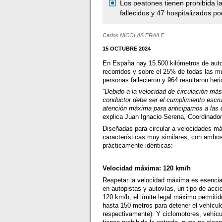
Los peatones tienen prohibida l
fallecidos y 47 hospitalizados po
Carlos NICOLÁS FRAILE
15 OCTUBRE 2024
En España hay 15.500 kilómetros de auto
recorridos y sobre el 25% de todas las mu
personas fallecieron y 964 resultaron her
“Debido a la velocidad de circulación más
conductor debe ser el cumplimiento escr
atención máxima para anticiparnos a las 
explica Juan Ignacio Serena, Coordinado
Diseñadas para circular a velocidades má
características muy similares, con ambos
prácticamente idénticas:
Velocidad máxima: 120 km/h
Respetar la velocidad máxima es esencial
en autopistas y autovías, un tipo de acci
120 km/h, el límite legal máximo permiti
hasta 150 metros para detener el vehícul
respectivamente). Y ciclomotores, vehícu