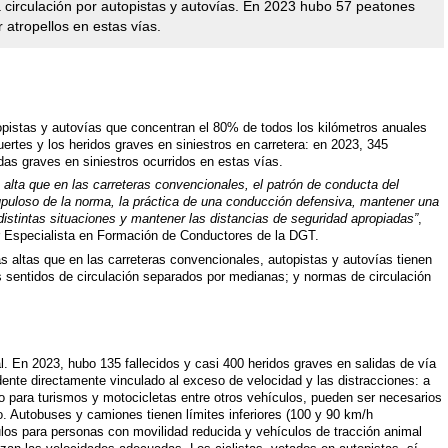
a circulación por autopistas y autovías. En 2023 hubo 57 peatones
r atropellos en estas vías.
pistas y autovías que concentran el 80% de todos los kilómetros anuales
ertes y los heridos graves en siniestros en carretera: en 2023, 345
idas graves en siniestros ocurridos en estas vías.
 alta que en las carreteras convencionales, el patrón de conducta del
upuloso de la norma, la práctica de una conducción defensiva, mantener una
distintas situaciones y mantener las distancias de seguridad apropiadas”
,
r Especialista en Formación de Conductores de la DGT.
s altas que en las carreteras convencionales, autopistas y autovías tienen
 sentidos de circulación separados por medianas; y normas de circulación
. En 2023, hubo 135 fallecidos y casi 400 heridos graves en salidas de vía
dente directamente vinculado al exceso de velocidad y las distracciones: a
do para turismos y motocicletas entre otros vehículos, pueden ser necesarios
o. Autobuses y camiones tienen límites inferiores (100 y 90 km/h
los para personas con movilidad reducida y vehículos de tracción animal