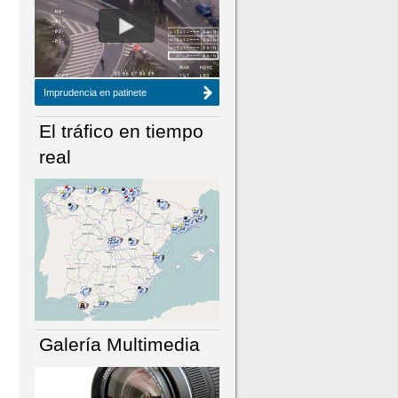
NÚMERO ACTUAL
HEMEROTECA
Imprudencia en patinete
El tráfico en tiempo
real
Galería Multimedia