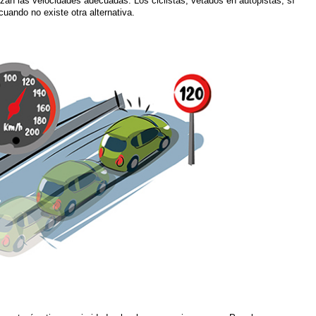
nzan las velocidades adecuadas. Los ciclistas, vetados en autopistas, sí
uando no existe otra alternativa.