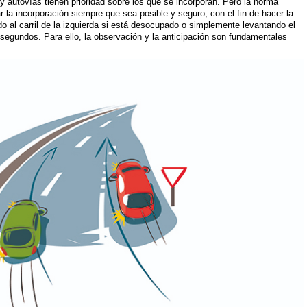
y autovías tienen prioridad sobre los que se incorporan. Pero la norma
ar la incorporación siempre que sea posible y seguro, con el fin de hacer la
o al carril de la izquierda si está desocupado o simplemente levantando el
 segundos. Para ello, la observación y la anticipación son fundamentales