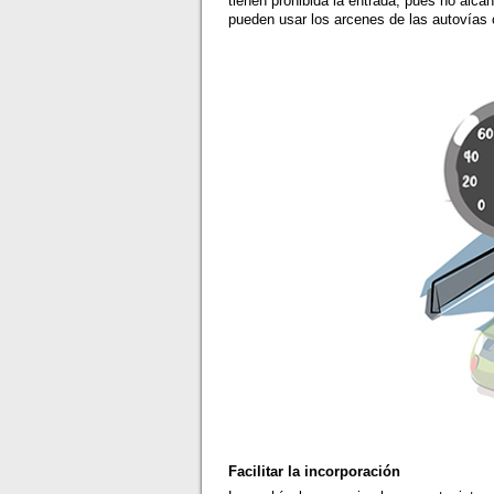
tienen prohibida la entrada, pues no alca
pueden usar los arcenes de las autovías c
Facilitar la incorporación