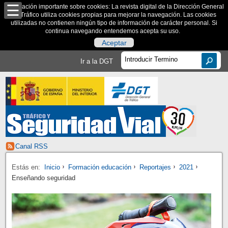
Información importante sobre cookies: La revista digital de la Dirección General
de Tráfico utiliza cookies propias para mejorar la navegación. Las cookies
utilizadas no contienen ningún tipo de información de carácter personal. Si
continua navegando entendemos acepta su uso.
Aceptar
Ir a la DGT
Canal RSS
Estás en:
Inicio
Formación educación
Reportajes
2021
Enseñando seguridad