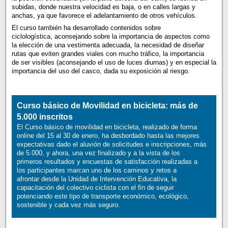
subidas, donde nuestra velocidad es baja, o en calles largas y
anchas, ya que favorece el adelantamiento de otros vehículos.
El curso también ha desarrollado contenidos sobre
ciclologística, aconsejando sobre la importancia de aspectos como
la elección de una vestimenta adecuada, la necesidad de diseñar
rutas que eviten grandes viales con mucho tráfico, la importancia
de ser visibles (aconsejando el uso de luces diurnas) y en especial la
importancia del uso del casco, dada su exposición al riesgo.
Curso básico de Movilidad en bicicleta: más de
5.000 inscritos
El Curso básico de movilidad en bicicleta, realizado de forma
online del 15 al 30 de enero, ha desbordado hasta las mejores
expectativas dado el aluvión de solicitudes e inscripciones, más
de 5.000, y ahora, una vez finalizado y a la vista de los
primeros resultados y encuestas de satisfacción realizadas a
los participantes marcan uno de los caminos y retos a
afrontar desde la Unidad de Intervención Educativa, la
capacitación del colectivo ciclista con el fin de seguir
potenciando este tipo de transporte económico, ecológico,
sostenible y cada vez más seguro.