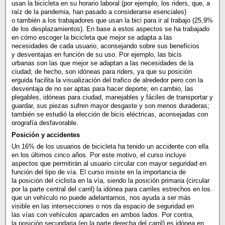
usan la bicicleta en su horario laboral (por ejemplo, los riders, que, a
raíz de la pandemia, han pasado a considerarse esenciales)
o también a los trabajadores que usan la bici para ir al trabajo (25,9%
de los desplazamientos). En base a estos aspectos se ha trabajado
en cómo escoger la bicicleta que mejor se adapta a las
necesidades de cada usuario, aconsejando sobre sus beneficios
y desventajas en función de su uso. Por ejemplo, las bicis
urbanas son las que mejor se adaptan a las necesidades de la
ciudad; de hecho, son idóneas para riders, ya que su posición
erguida facilita la visualización del trafico de alrededor pero con la
desventaja de no ser aptas para hacer deporte; en cambio, las
plegables, idóneas para ciudad, manejables y fáciles de transportar y
guardar, sus piezas sufren mayor desgaste y son menos duraderas;
también se estudió la elección de bicis eléctricas, aconsejadas con
orografía desfavorable.
Posición y accidentes
Un 16% de los usuarios de bicicleta ha tenido un accidente con ella
en los últimos cinco años. Por este motivo, el curso incluye
aspectos que permitirán al usuario circular con mayor seguridad en
función del tipo de vía. El curso insiste en la importancia de
la posición del ciclista en la vía, siendo la posición primaria (circular
por la parte central del carril) la idónea para carriles estrechos en los
que un vehículo no puede adelantarnos, nos ayuda a ser más
visible en las intersecciones o nos da espacio de seguridad en
las vías con vehículos aparcados en ambos lados. Por contra,
la posición secundaria (en la parte derecha del carril) es idónea en