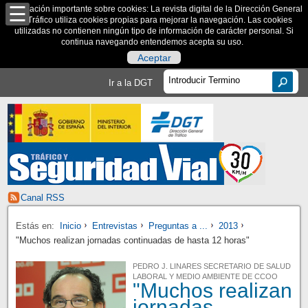
Información importante sobre cookies: La revista digital de la Dirección General
de Tráfico utiliza cookies propias para mejorar la navegación. Las cookies
utilizadas no contienen ningún tipo de información de carácter personal. Si
continua navegando entendemos acepta su uso.
Aceptar
Ir a la DGT
Canal RSS
Estás en:
Inicio
Entrevistas
Preguntas a ...
2013
"Muchos realizan jornadas continuadas de hasta 12 horas"
PEDRO J. LINARES SECRETARIO DE SALUD
LABORAL Y MEDIO AMBIENTE DE CCOO
"Muchos realizan
jornadas