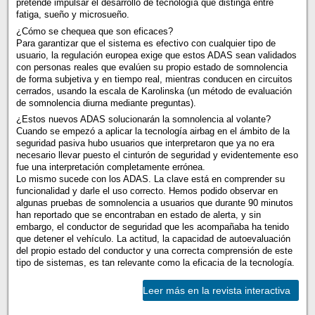
pretende impulsar el desarrollo de tecnología que distinga entre
fatiga, sueño y microsueño.
¿Cómo se chequea que son eficaces?
Para garantizar que el sistema es efectivo con cualquier tipo de
usuario, la regulación europea exige que estos ADAS sean validados
con personas reales que evalúen su propio estado de somnolencia
de forma subjetiva y en tiempo real, mientras conducen en circuitos
cerrados, usando la escala de Karolinska (un método de evaluación
de somnolencia diurna mediante preguntas).
¿Estos nuevos ADAS solucionarán la somnolencia al volante?
Cuando se empezó a aplicar la tecnología airbag en el ámbito de la
seguridad pasiva hubo usuarios que interpretaron que ya no era
necesario llevar puesto el cinturón de seguridad y evidentemente eso
fue una interpretación completamente errónea.
Lo mismo sucede con los ADAS. La clave está en comprender su
funcionalidad y darle el uso correcto. Hemos podido observar en
algunas pruebas de somnolencia a usuarios que durante 90 minutos
han reportado que se encontraban en estado de alerta, y sin
embargo, el conductor de seguridad que les acompañaba ha tenido
que detener el vehículo. La actitud, la capacidad de autoevaluación
del propio estado del conductor y una correcta comprensión de este
tipo de sistemas, es tan relevante como la eficacia de la tecnología.
Leer más en la revista interactiva