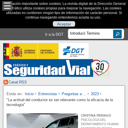
Información importante sobre cookies: La revista digital de la Dirección General
de Tráfico utiliza cookies propias para mejorar la navegación. Las cookies
utilizadas no contienen ningún tipo de información de carácter personal. Si
continua navegando entendemos acepta su uso.
Aceptar
Ir a la DGT
Canal RSS
Estás en:
Inicio
Entrevistas
Preguntas a ...
2023
"La actitud del conductor es tan relevante como la eficacia de la
tecnología"
CRISTINA PERIAGO
PSICÓLOGA DEL
DEPARTAMENTO HUMAN