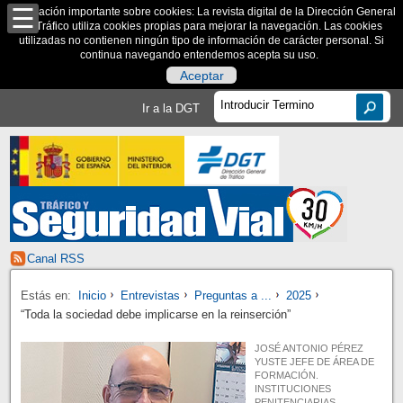
Información importante sobre cookies: La revista digital de la Dirección General
de Tráfico utiliza cookies propias para mejorar la navegación. Las cookies
utilizadas no contienen ningún tipo de información de carácter personal. Si
continua navegando entendemos acepta su uso.
Aceptar
Ir a la DGT
Canal RSS
Estás en:
Inicio
Entrevistas
Preguntas a ...
2025
“Toda la sociedad debe implicarse en la reinserción”
JOSÉ ANTONIO PÉREZ
YUSTE JEFE DE ÁREA DE
FORMACIÓN.
INSTITUCIONES
PENITENCIARIAS.