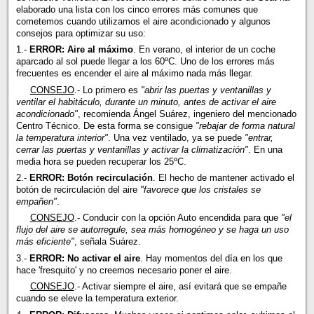
elaborado una lista con los cinco errores más comunes que
cometemos cuando utilizamos el aire acondicionado y algunos
consejos para optimizar su uso:
1.-
ERROR: Aire al máximo
. En verano, el interior de un coche
aparcado al sol puede llegar a los 60ºC. Uno de los errores más
frecuentes es encender el aire al máximo nada más llegar.
CONSEJO
.- Lo primero es
"abrir las puertas y ventanillas y
ventilar el habitáculo, durante un minuto, antes de activar el aire
acondicionado"
, recomienda Ángel Suárez, ingeniero del mencionado
Centro Técnico. De esta forma se consigue
"rebajar de forma natural
la temperatura interior"
. Una vez ventilado, ya se puede
"entrar,
cerrar las puertas y ventanillas y activar la climatización"
. En una
media hora se pueden recuperar los 25ºC.
2.-
ERROR: Botón recirculación
. El hecho de mantener activado el
botón de recirculación del aire
"favorece que los cristales se
empañen"
.
CONSEJO
.- Conducir con la opción Auto encendida para que
"el
flujo del aire se autorregule, sea más homogéneo y se haga un uso
más eficiente"
, señala Suárez.
3.-
ERROR: No activar el aire
. Hay momentos del día en los que
hace 'fresquito' y no creemos necesario poner el aire.
CONSEJO
.- Activar siempre el aire, así evitará que se empañe
cuando se eleve la temperatura exterior.