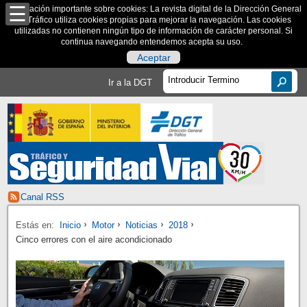
Información importante sobre cookies: La revista digital de la Dirección General
de Tráfico utiliza cookies propias para mejorar la navegación. Las cookies
utilizadas no contienen ningún tipo de información de carácter personal. Si
continua navegando entendemos acepta su uso.
Aceptar
Ir a la DGT
Canal RSS
Estás en:
Inicio
Motor
Noticias
2018
Cinco errores con el aire acondicionado