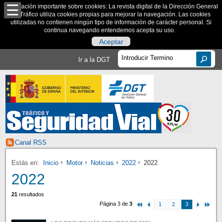
Información importante sobre cookies: La revista digital de la Dirección General
de Tráfico utiliza cookies propias para mejorar la navegación. Las cookies
utilizadas no contienen ningún tipo de información de carácter personal. Si
continua navegando entendemos acepta su uso.
Aceptar
Ir a la DGT
Canal RSS
Estás en:
Inicio
Motor
Noticias
2022
2022
2022
21
resultados
Página 3 de
3
1
2
3