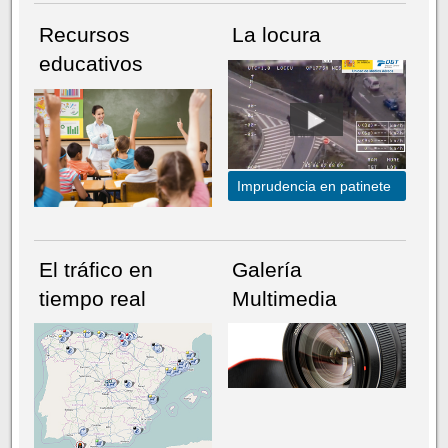
Recursos
La locura
educativos
Imprudencia en patinete
El tráfico en
Galería
tiempo real
Multimedia
NÚMERO ACTUAL
HEMEROTECA