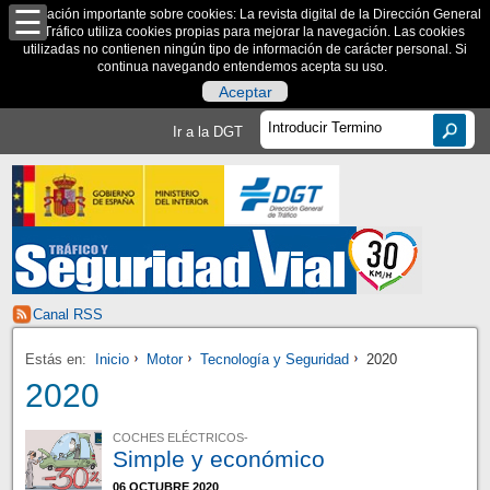
Información importante sobre cookies: La revista digital de la Dirección General
de Tráfico utiliza cookies propias para mejorar la navegación. Las cookies
utilizadas no contienen ningún tipo de información de carácter personal. Si
continua navegando entendemos acepta su uso.
Aceptar
Ir a la DGT
Canal RSS
Estás en:
Inicio
Motor
Tecnología y Seguridad
2020
2020
COCHES ELÉCTRICOS-
Simple y económico
06 OCTUBRE 2020