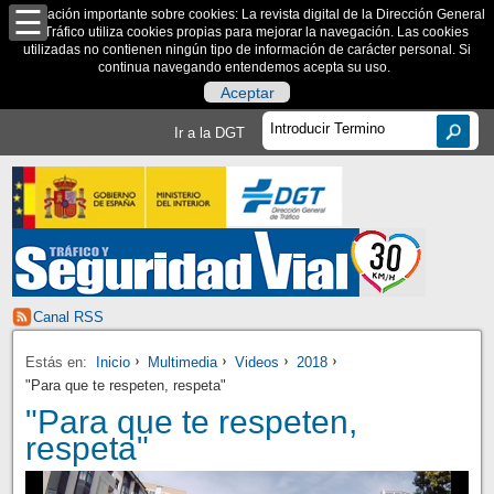
Información importante sobre cookies: La revista digital de la Dirección General
de Tráfico utiliza cookies propias para mejorar la navegación. Las cookies
utilizadas no contienen ningún tipo de información de carácter personal. Si
continua navegando entendemos acepta su uso.
Aceptar
Ir a la DGT
Canal RSS
Estás en:
Inicio
Multimedia
Videos
2018
"Para que te respeten, respeta"
"Para que te respeten,
respeta"