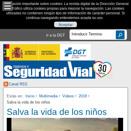
Información importante sobre cookies: La revista digital de la Dirección General
de Tráfico utiliza cookies propias para mejorar la navegación. Las cookies
utilizadas no contienen ningún tipo de información de carácter personal. Si
continua navegando entendemos acepta su uso.
Aceptar
Ir a la DGT
Canal RSS
Estás en:
Inicio
Multimedia
Videos
2018
Salva la vida de los niños
Salva la vida de los niños