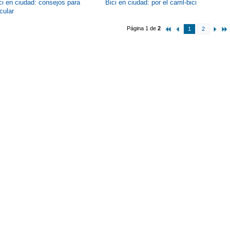
ci en ciudad: consejos para
Bici en ciudad: por el carril-bici
rcular
Página 1 de
2
1
2