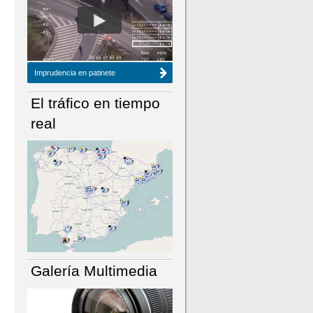
NÚMERO ACTUAL
HEMEROTECA
Imprudencia en patinete
El tráfico en tiempo
real
Galería Multimedia