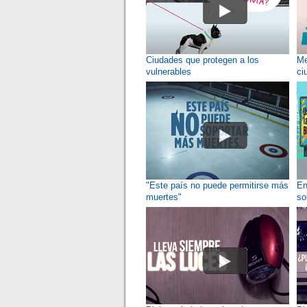
Ciudades que protegen a los
Me
vulnerables
ci
"Este país no puede permitirse más
En
muertes"
so