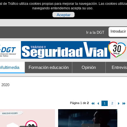
al de Tráfico utiliza cookies propias para mejorar la navegación. Las cookies utili
navegando entendemos acepta su uso.
Aceptar
Ir a la DGT
Multimedia
Formación educación
Opinión
Entrevis
2020
Página 1 de
2
1
2