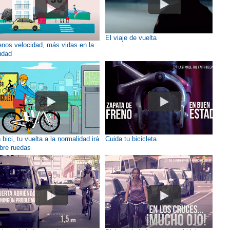
El viaje de vuelta
nos velocidad, más vidas en la
udad
 bici, tu vuelta a la normalidad irá
Cuida tu bicicleta
bre ruedas