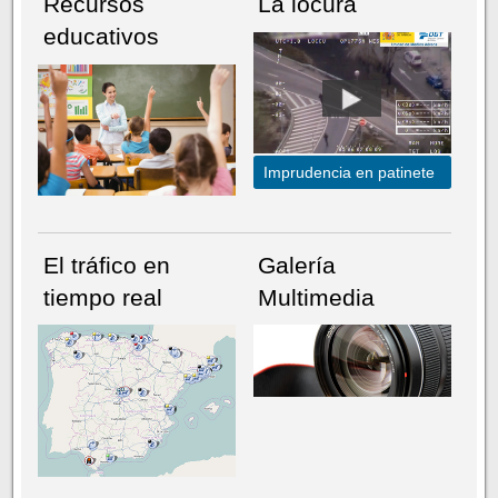
Recursos
La locura
educativos
Imprudencia en patinete
El tráfico en
Galería
tiempo real
Multimedia
NÚMERO ACTUAL
HEMEROTECA