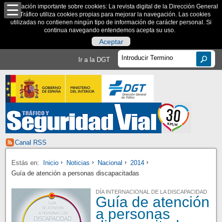
Información importante sobre cookies: La revista digital de la Dirección General
de Tráfico utiliza cookies propias para mejorar la navegación. Las cookies
utilizadas no contienen ningún tipo de información de carácter personal. Si
continua navegando entendemos acepta su uso.
Aceptar
Ir a la DGT
Canal RSS
Estás en:
Inicio
Noticias
Nacional
2014
Guía de atención a personas discapacitadas
DÍA INTERNACIONAL DE LA DISCAPACIDAD
Guía de atención
a personas