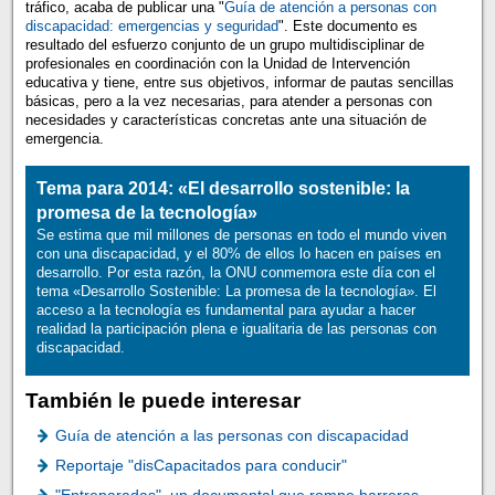
tráfico, acaba de publicar una "
Guía de atención a personas con
discapacidad: emergencias y seguridad
". Este documento es
resultado del esfuerzo conjunto de un grupo multidisciplinar de
profesionales en coordinación con la Unidad de Intervención
educativa y tiene, entre sus objetivos, informar de pautas sencillas
básicas, pero a la vez necesarias, para atender a personas con
necesidades y características concretas ante una situación de
emergencia.
Tema para 2014: «El desarrollo sostenible: la
promesa de la tecnología»
Se estima que mil millones de personas en todo el mundo viven
con una discapacidad, y el 80% de ellos lo hacen en países en
desarrollo. Por esta razón, la ONU conmemora este día con el
tema «Desarrollo Sostenible: La promesa de la tecnología». El
acceso a la tecnología es fundamental para ayudar a hacer
realidad la participación plena e igualitaria de las personas con
discapacidad.
También le puede interesar
Guía de atención a las personas con discapacidad
Reportaje "disCapacitados para conducir"