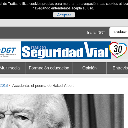
al de Tráfico utiliza cookies propias para mejorar la navegación. Las cookies utili
navegando entendemos acepta su uso.
Aceptar
Ir a la DGT
Multimedia
Formación educación
Opinión
Entrevis
2018
Accidente: el poema de Rafael Alberti