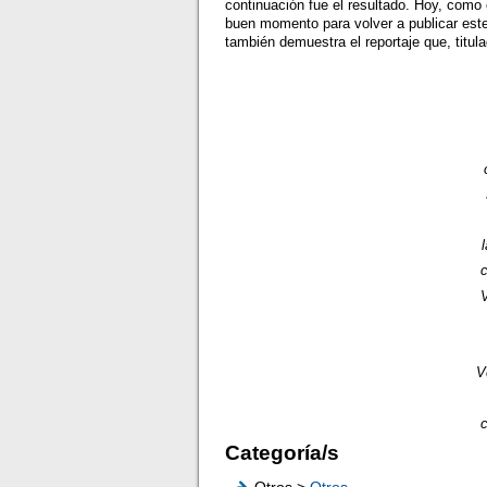
continuación fue el resultado. Hoy, como
buen momento para volver a publicar est
también demuestra el reportaje que, titul
c
V
V
c
Categoría/s