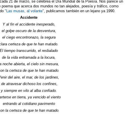
 cada 21 de marzo, se celebrea el Día Mundial de la Poesía. Nos parece un
e poema que acerca dos mundos no tan alejados, poesía y tráfico, como
ado
"Las musas, al volante"
, publicamos también en un lejano ya 1990.
Accidente
Y al fin el accidente inesperado,
el golpe oscuro de la desventura,
el ciego encontronazo, la segura
clara certeza de que te han matado.
El tiempo transcurrido, el resbalado
de la vida entramada a la locura,
la noche abierta, el cielo sin mesura,
on la certeza de que te han matado.
enir del aire, el mar, de los jardines,
de atravesar dichoso los confines,
y siempre en vilo al alba confiado.
erterse en tierra, ya vencido el viento
entrando al cotidiano pavimento
on la certeza de que te han matado.