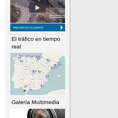
NÚMERO ACTUAL
HEMEROTECA
Imprudencia en patinete
El tráfico en tiempo
real
Galería Multimedia