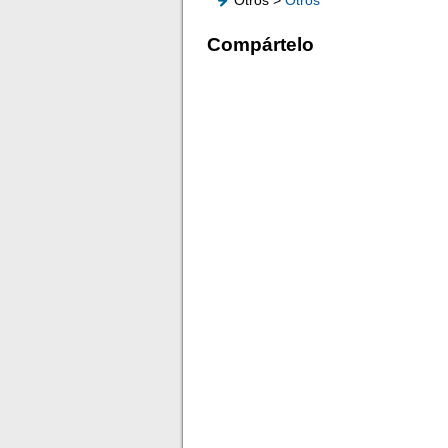
Otros >
Otros
Compártelo