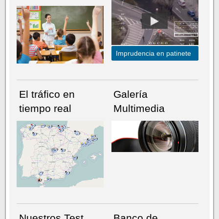
Imprudencia en patinete
El tráfico en
Galería
tiempo real
Multimedia
NÚMERO ACTUAL
HEMEROTECA
Nuestros Test
Banco de