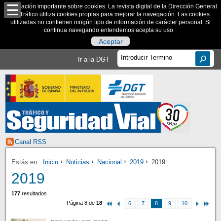
Información importante sobre cookies: La revista digital de la Dirección General
de Tráfico utiliza cookies propias para mejorar la navegación. Las cookies
utilizadas no contienen ningún tipo de información de carácter personal. Si
continua navegando entendemos acepta su uso.
Aceptar
Ir a la DGT
Canal RSS
Estás en:
Inicio
Noticias
Nacional
2019
2019
2019
177
resultados
Página 8 de
18
6
7
8
9
10