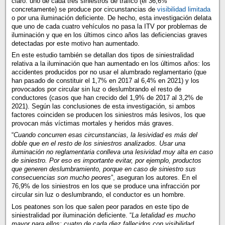
claro: uno de cada tres siniestros de tráfico (el 36,6%
concretamente) se produce por circunstancias de
visibilidad limitada
o por una iluminación deficiente. De hecho, esta investigación delata
que uno de cada cuatro vehículos no pasa la ITV por problemas de
iluminación y que en los últimos cinco años las deficiencias graves
detectadas por este motivo han aumentado.
En este estudio también se detallan dos tipos de siniestralidad
relativa a la iluminación que han aumentado en los últimos años: los
accidentes producidos por no usar el alumbrado reglamentario (que
han pasado de constituir el 1,7% en 2017 al 6,4% en 2021) y los
provocados por circular sin luz o deslumbrando el resto de
conductores (casos que han crecido del 1,9% de 2017 al 3,2% de
2021). Según las conclusiones de esta investigación, si ambos
factores coinciden se producen los siniestros más lesivos, los que
provocan más víctimas mortales y heridos más graves.
“
Cuando concurren esas circunstancias, la lesividad es más del
doble que en el resto de los siniestros analizados. Usar una
iluminación no reglamentaria conlleva una lesividad muy alta en caso
de siniestro. Por eso es importante evitar, por ejemplo, productos
que generen deslumbramiento, porque en caso de siniestro sus
consecuencias son mucho peores
”, aseguran los autores. En el
76,9% de los siniestros en los que se produce una infracción por
circular sin luz o deslumbrando, el conductor es un hombre.
Los peatones son los que salen peor parados en este tipo de
siniestralidad por iluminación deficiente. “
La letalidad es mucho
mayor para ellos: cuatro de cada diez fallecidos con visibilidad