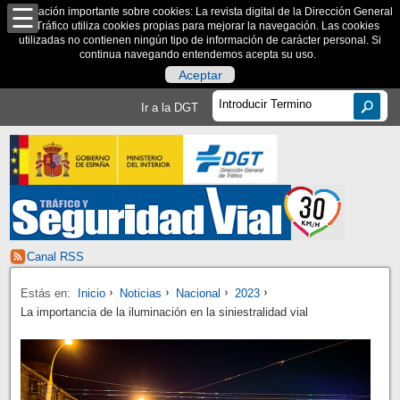
Información importante sobre cookies: La revista digital de la Dirección General
de Tráfico utiliza cookies propias para mejorar la navegación. Las cookies
utilizadas no contienen ningún tipo de información de carácter personal. Si
continua navegando entendemos acepta su uso.
Aceptar
Ir a la DGT
Canal RSS
Estás en:
Inicio
Noticias
Nacional
2023
La importancia de la iluminación en la siniestralidad vial