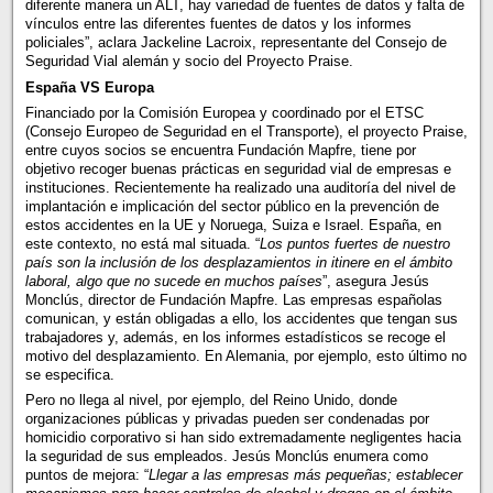
diferente manera un ALT, hay variedad de fuentes de datos y falta de
vínculos entre las diferentes fuentes de datos y los informes
policiales”, aclara Jackeline Lacroix, representante del Consejo de
Seguridad Vial alemán y socio del Proyecto Praise.
España VS Europa
Financiado por la Comisión Europea y coordinado por el ETSC
(Consejo Europeo de Seguridad en el Transporte), el proyecto Praise,
entre cuyos socios se encuentra Fundación Mapfre, tiene por
objetivo recoger buenas prácticas en seguridad vial de empresas e
instituciones. Recientemente ha realizado una auditoría del nivel de
implantación e implicación del sector público en la prevención de
estos accidentes en la UE y Noruega, Suiza e Israel. España, en
este contexto, no está mal situada. “
Los puntos fuertes de nuestro
país son la inclusión de los desplazamientos in itinere en el ámbito
laboral, algo que no sucede en muchos países
”, asegura Jesús
Monclús, director de Fundación Mapfre. Las empresas españolas
comunican, y están obligadas a ello, los accidentes que tengan sus
trabajadores y, además, en los informes estadísticos se recoge el
motivo del desplazamiento. En Alemania, por ejemplo, esto último no
se especifica.
Pero no llega al nivel, por ejemplo, del Reino Unido, donde
organizaciones públicas y privadas pueden ser condenadas por
homicidio corporativo si han sido extremadamente negligentes hacia
la seguridad de sus empleados. Jesús Monclús enumera como
puntos de mejora: “
Llegar a las empresas más pequeñas; establecer