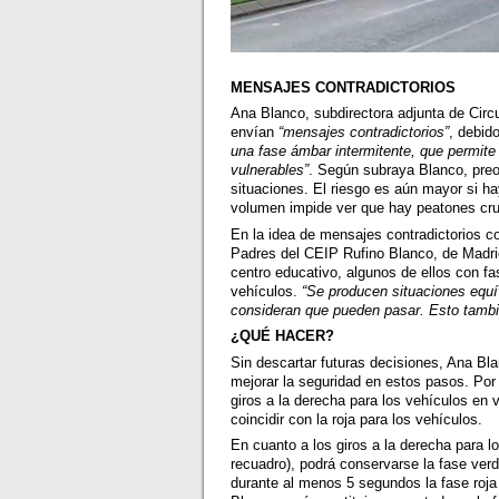
MENSAJES CONTRADICTORIOS
Ana Blanco, subdirectora adjunta de Circ
envían
“mensajes contradictorios”
, debid
una fase ámbar intermitente, que permite
vulnerables”
. Según subraya Blanco, pr
situaciones. El riesgo es aún mayor si h
volumen impide ver que hay peatones cr
En la idea de mensajes contradictorios c
Padres del CEIP Rufino Blanco, de Madri
centro educativo, algunos de ellos con 
vehículos.
“Se producen situaciones equ
consideran que pueden pasar. Esto tambié
¿QUÉ HACER?
Sin descartar futuras decisiones, Ana B
mejorar la seguridad en estos pasos. Por 
giros a la derecha para los vehículos en 
coincidir con la roja para los vehículos.
En cuanto a los giros a la derecha para lo
recuadro), podrá conservarse la fase ver
durante al menos 5 segundos la fase roja