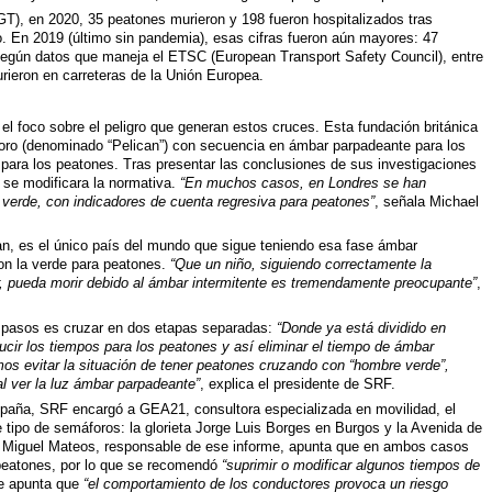
GT), en 2020, 35 peatones murieron y 198 fueron hospitalizados tras
. En 2019 (último sin pandemia), esas cifras fueron aún mayores: 47
 Según datos que maneja el ETSC (European Transport Safety Council), entre
ieron en carreteras de la Unión Europea.
l foco sobre el peligro que generan estos cruces. Esta fundación británica
oro (denominado “Pelican”) con secuencia en ámbar parpadeante para los
para los peatones. Tras presentar las conclusiones de sus investigaciones
 se modificara la normativa.
“En muchos casos, en Londres se han
verde, con indicadores de cuenta regresiva para peatones”
, señala Michael
n, es el único país del mundo que sigue teniendo esa fase ámbar
con la verde para peatones.
“Que un niño, siguiendo correctamente la
r, pueda morir debido al ámbar intermitente es tremendamente preocupante”
,
 pasos es cruzar en dos etapas separadas:
“Donde ya está dividido en
ucir los tiempos para los peatones y así eliminar el tiempo de ámbar
os evitar la situación de tener peatones cruzando con “hombre verde”,
al ver la luz ámbar parpadeante”
, explica el presidente de SRF.
paña, SRF encargó a GEA21, consultora especializada en movilidad, el
 tipo de semáforos: la glorieta Jorge Luis Borges en Burgos y la Avenida de
. Miguel Mateos, responsable de ese informe, apunta que en ambos casos
s peatones, por lo que se recomendó
“suprimir o modificar algunos tiempos de
me apunta que
“el comportamiento de los conductores provoca un riesgo