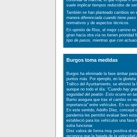
suele implicar tiempos reducidos de s
También se han planteado cambios en e
manera diferenciada cuando tiene paso l
normativos y de aspectos técnicos.
En opinión de Ríos, el mejor camino e
giran hacia otra vía no tienen prioridad 
tipo de pasos, mientras que con actuac
Burgos toma medidas
Burgos ha eliminado la fase ámbar para
puntos más. Por ejemplo, en la glorieta
Tráfico del Ayuntamiento, se eliminó la
aunque no todo el día:
“Cuando hay gran
seguridad del peatón. Esto ocurre en la
Barrio asegura que tras el cambio se re
importancia”
entre vehículos. En su opin
En este sentido, Adolfo Díez, concejal 
pandemia les permitió evaluar bien est
estableció para los vehículos una fase 
solía funcionar.
Díez valora de forma muy positiva el t
reconoce que la bajada de la velocidad