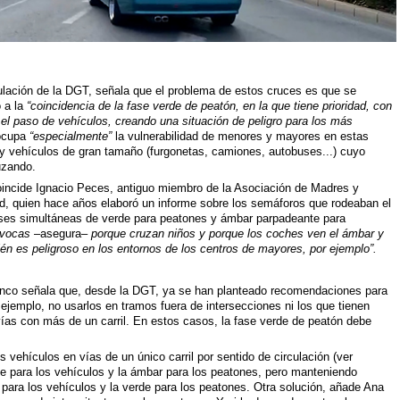
ulación de la DGT, señala que el problema de estos cruces es que se
o a la
“coincidencia de la fase verde de peatón, en la que tiene prioridad, con
 el paso de vehículos, creando una situación de peligro para los más
eocupa
“especialmente”
la vulnerabilidad de menores y mayores en estas
ay vehículos de gran tamaño (furgonetas, camiones, autobuses...) cuyo
uzando.
oincide Ignacio Peces, antiguo miembro de la Asociación de Madres y
d, quien hace años elaboró un informe sobre los semáforos que rodeaban el
fases simultáneas de verde para peatones y ámbar parpadeante para
ívocas
–asegura–
porque cruzan niños y porque los coches ven el ámbar y
n es peligroso en los entornos de los centros de mayores, por ejemplo”.
lanco señala que, desde la DGT, ya se han planteado recomendaciones para
ejemplo, no usarlos en tramos fuera de intersecciones ni los que tienen
vías con más de un carril. En estos casos, la fase verde de peatón debe
s vehículos en vías de un único carril por sentido de circulación (ver
de para los vehículos y la ámbar para los peatones, pero manteniendo
 para los vehículos y la verde para los peatones. Otra solución, añade Ana