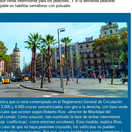
 fase verde intermitente para los peatones. Y si la demanda peatonal
ejable es habilitar semáforos con pulsador.
stica que sí está contemplada en el Reglamento General de Circulación
re 3.000 y 4.000 cruces semaforizados con giro a la derecha, con fase verde
ículos que existen según Roberto Ríos –director de Movilidad del
d condal. Como solución, han sustituido la fase de ámbar intermitente
más ‘conflictivas’, como entornos escolares). Esta medida, explica Ríos,
, en caso de que no haya peatones cruzando, los vehículos no pueden
iculta otros movimientos. Por eso, “
no es factible en cruces complejos y