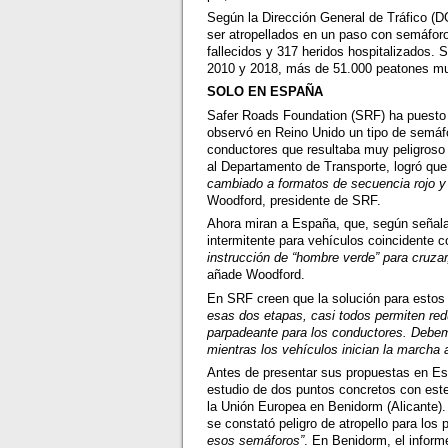
Según la Dirección General de Tráfico (D
ser atropellados en un paso con semáforo
fallecidos y 317 heridos hospitalizados.
2010 y 2018, más de 51.000 peatones mur
SOLO EN ESPAÑA
Safer Roads Foundation (SRF) ha puesto e
observó en Reino Unido un tipo de semáf
conductores que resultaba muy peligroso 
al Departamento de Transporte, logró que
cambiado a formatos de secuencia rojo y 
Woodford, presidente de SRF.
Ahora miran a España, que, según señala
intermitente para vehículos coincidente 
instrucción de “hombre verde” para cruza
añade Woodford.
En SRF creen que la solución para estos
esas dos etapas, casi todos permiten red
parpadeante para los conductores. Debem
mientras los vehículos inician la marcha 
Antes de presentar sus propuestas en Es
estudio de dos puntos concretos con este
la Unión Europea en Benidorm (Alicante)
se constató peligro de atropello para lo
esos semáforos”
. En Benidorm, el infor