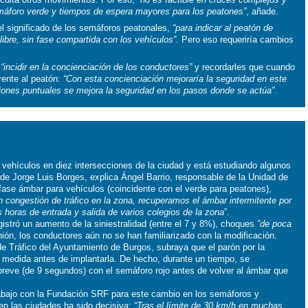
emáforo verde y tiempos de espera mayores para los peatones”
, añade.
l significado de los semáforos peatonales,
“para indicar al peatón de
ibre, sin fase compartida con los vehículos”.
Pero eso requeriría cambios
s
“incidir en la concienciación de los conductores”
y recordarles que cuando
frente al peatón:
“Con esta concienciación mejoraría la seguridad en este
iones puntuales se mejora la seguridad en los pasos donde se actúa”
.
 vehículos en diez intersecciones de la ciudad y está estudiando algunos
 de Jorge Luis Borges, explica Ángel Barrio, responsable de la Unidad de
 fase ámbar para vehículos (coincidente con el verde para peatones),
 congestión de tráfico en la zona, recuperamos el ámbar intermitente por
s horas de entrada y salida de varios colegios de la zona
”.
gistró un aumento de la siniestralidad (entre el 7 y 8%), choques
”de poca
ión, los conductores aún no se han familiarizado con la modificación.
de Tráfico del Ayuntamiento de Burgos, subraya que el parón por la
a medida antes de implantarla. De hecho, durante un tiempo, se
breve (de 9 segundos) con el semáforo rojo antes de volver al ámbar que
rabajo con la Fundación SRF para este cambio en los semáforos y
 en las ciudades ha sido decisiva:
“Tras el límite de 30 km/h en muchas