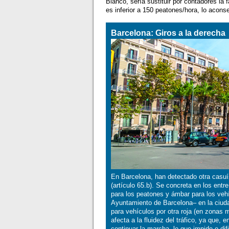
Blanco, sería sustituir por contadores la
es inferior a 150 peatones/hora, lo acons
Barcelona: Giros a la derecha
En Barcelona, han detectado otra casuí
(artículo 65.b). Se concreta en los ent
para los peatones y ámbar para los veh
Ayuntamiento de Barcelona– en la ciuda
para vehículos por otra roja (en zonas 
afecta a la fluidez del tráfico, ya que
continuar la marcha, lo que impide o dif