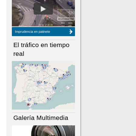
NÚMERO ACTUAL
HEMEROTECA
Imprudencia en patinete
El tráfico en tiempo
real
Galería Multimedia