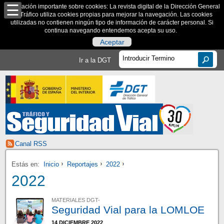
Información importante sobre cookies: La revista digital de la Dirección General
de Tráfico utiliza cookies propias para mejorar la navegación. Las cookies
utilizadas no contienen ningún tipo de información de carácter personal. Si
continua navegando entendemos acepta su uso.
Aceptar
Ir a la DGT
Canal RSS
Estás en:
Inicio
Reportajes
2022
2022
MATERIALES DGT-
Seguridad Vial para la LOMLOE
14 DICIEMBRE 2022