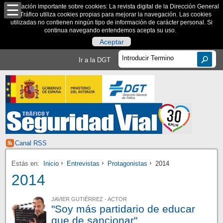
Información importante sobre cookies: La revista digital de la Dirección General
de Tráfico utiliza cookies propias para mejorar la navegación. Las cookies
utilizadas no contienen ningún tipo de información de carácter personal. Si
continua navegando entendemos acepta su uso.
Aceptar
Ir a la DGT
Canal RSS
Estás en:
Inicio
Entrevistas
Protagonistas
2014
2014
JAVIER GUTIÉRREZ - ACTOR
"Soy más partidario de educar
que de sancionar"