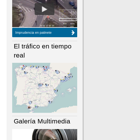
NÚMERO ACTUAL
HEMEROTECA
Imprudencia en patinete
El tráfico en tiempo
real
Galería Multimedia