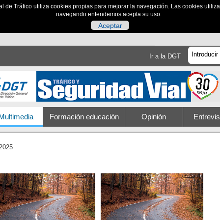
al de Tráfico utiliza cookies propias para mejorar la navegación. Las cookies utili
navegando entendemos acepta su uso.
Aceptar
Ir a la DGT
Multimedia
Formación educación
Opinión
Entrevis
2025