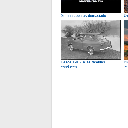
De
Si, una copa es demasiado
Desde 1915: ellas también
Pr
conducen
im