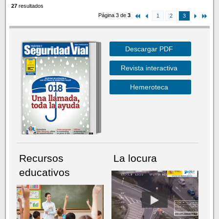
27
resultados
Página 3 de
3
1
2
3
Descargar PDF
Revista interactiva
Hemeroteca
Recursos
La locura
educativos