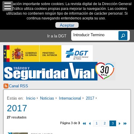
Información importante sobre cookies: La revista digital de la Dirección General
de Tráfico utiliza cookies propias para mejorar la navegación. Las cookies
utilizadas no contienen ningún tipo de información de carácter personal. Si
continua navegando entendemos acepta su uso.
Aceptar
Ir a la DGT
Canal RSS
Estás en:
Inicio
Noticias
Internacional
2017
2017
27
resultados
Página 3 de
3
1
2
3