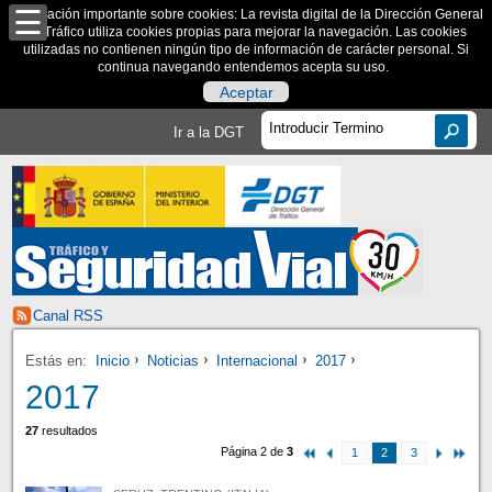
Información importante sobre cookies: La revista digital de la Dirección General
de Tráfico utiliza cookies propias para mejorar la navegación. Las cookies
utilizadas no contienen ningún tipo de información de carácter personal. Si
continua navegando entendemos acepta su uso.
Aceptar
Ir a la DGT
Canal RSS
Estás en:
Inicio
Noticias
Internacional
2017
2017
27
resultados
Página 2 de
3
1
2
3