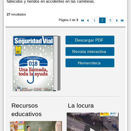
fallecidos y heridos en accidentes en las carreteras.
27
resultados
Página 2 de
3
1
2
3
Descargar PDF
Revista interactiva
Hemeroteca
Recursos
La locura
educativos