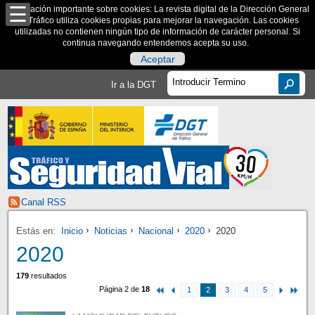
Información importante sobre cookies: La revista digital de la Dirección General
de Tráfico utiliza cookies propias para mejorar la navegación. Las cookies
utilizadas no contienen ningún tipo de información de carácter personal. Si
continua navegando entendemos acepta su uso.
Aceptar
Ir a la DGT
Canal RSS
Estás en:
Inicio
Noticias
Nacional
2020
2020
2020
179
resultados
Página 2 de
18
1
2
3
4
5