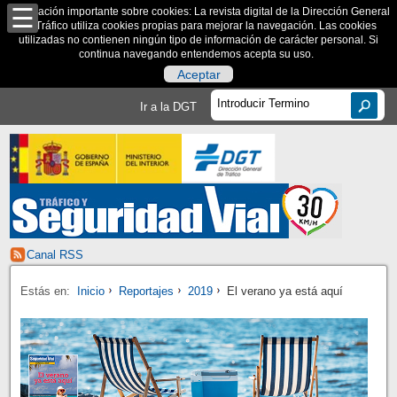
Información importante sobre cookies: La revista digital de la Dirección General
de Tráfico utiliza cookies propias para mejorar la navegación. Las cookies
utilizadas no contienen ningún tipo de información de carácter personal. Si
continua navegando entendemos acepta su uso.
Aceptar
Ir a la DGT
Canal RSS
Estás en:
Inicio
Reportajes
2019
El verano ya está aquí