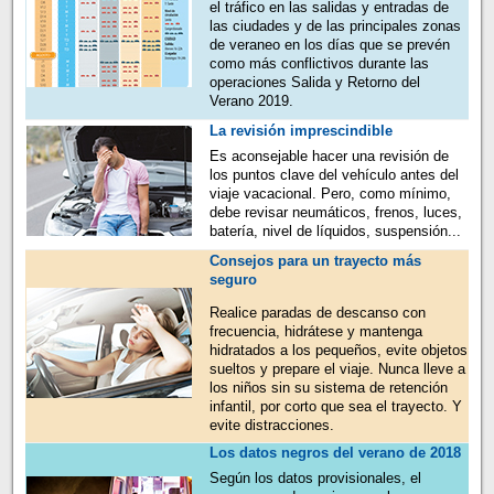
el tráfico en las salidas y entradas de
las ciudades y de las principales zonas
de veraneo en los días que se prevén
como más conflictivos durante las
operaciones Salida y Retorno del
Verano 2019.
La revisión imprescindible
Es aconsejable hacer una revisión de
los puntos clave del vehículo antes del
viaje vacacional. Pero, como mínimo,
debe revisar neumáticos, frenos, luces,
batería, nivel de líquidos, suspensión...
Consejos para un trayecto más
seguro
Realice paradas de descanso con
frecuencia, hidrátese y mantenga
hidratados a los pequeños, evite objetos
sueltos y prepare el viaje. Nunca lleve a
los niños sin su sistema de retención
infantil, por corto que sea el trayecto. Y
evite distracciones.
Los datos negros del verano de 2018
Según los datos provisionales, el