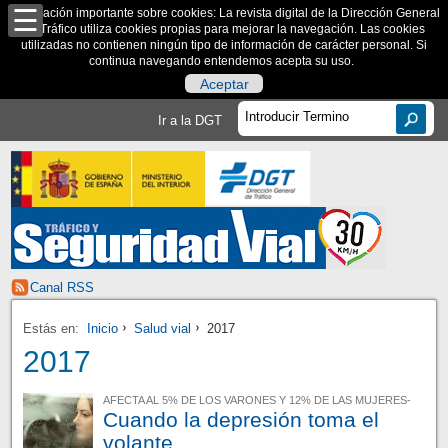
Información importante sobre cookies: La revista digital de la Dirección General
de Tráfico utiliza cookies propias para mejorar la navegación. Las cookies
utilizadas no contienen ningún tipo de información de carácter personal. Si
continua navegando entendemos acepta su uso.
Aceptar
Ir a la DGT
Canal RSS
Estás en:
Inicio
Salud vial
2017
2017
AFECTA AL 5% DE LOS VARONES Y 12% DE LAS MUJERES-
Cuando la depresión toma el
volante