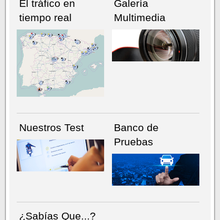
El tráfico en
Galería
tiempo real
Multimedia
NÚMERO ACTUAL
HEMEROTECA
Nuestros Test
Banco de
Pruebas
¿Sabías Que...?