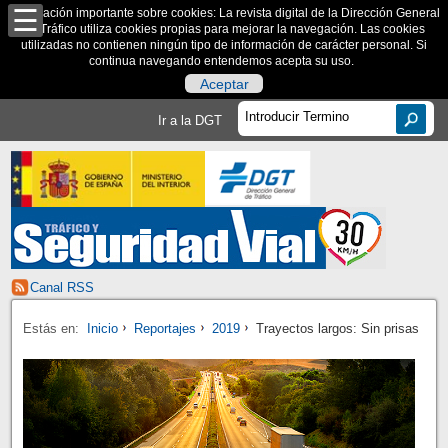
Información importante sobre cookies: La revista digital de la Dirección General
de Tráfico utiliza cookies propias para mejorar la navegación. Las cookies
utilizadas no contienen ningún tipo de información de carácter personal. Si
continua navegando entendemos acepta su uso.
Aceptar
Ir a la DGT
Canal RSS
Estás en:
Inicio
Reportajes
2019
Trayectos largos: Sin prisas