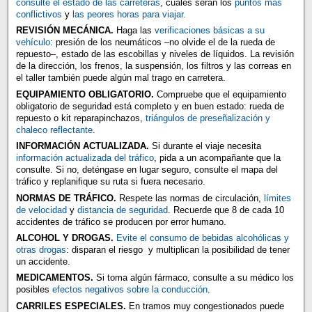
consulte el estado de las carreteras
, cuáles serán los
puntos más
conflictivos
y
las peores horas para viajar.
REVISIÓN MECÁNICA.
Haga las
verificaciones básicas a su
vehículo
: presión de los neumáticos –no olvide el de la rueda de
repuesto–, estado de las escobillas y niveles de líquidos. La revisión
de la dirección, los frenos, la suspensión, los filtros y las correas en
el taller también puede algún mal trago en carretera.
EQUIPAMIENTO OBLIGATORIO.
Compruebe que el equipamiento
obligatorio de seguridad está completo y en buen estado: rueda de
repuesto o kit reparapinchazos,
triángulos de preseñalización y
chaleco reflectante
.
INFORMACIÓN ACTUALIZADA.
Si durante el viaje necesita
información actualizada del tráfico
, pida a un acompañante que la
consulte. Si no, deténgase en lugar seguro, consulte el mapa del
tráfico y replanifique su ruta si fuera necesario.
NORMAS DE TRÁFICO.
Respete las normas de circulación,
límites
de velocidad
y
distancia de seguridad
. Recuerde que 8 de cada 10
accidentes de tráfico se producen por error humano.
ALCOHOL Y DROGAS.
Evite el consumo de bebidas alcohólicas y
otras drogas
: disparan el riesgo y multiplican la posibilidad de tener
un accidente.
MEDICAMENTOS.
Si toma algún fármaco, consulte a su médico los
posibles
efectos negativos sobre la conducción
.
CARRILES ESPECIALES.
En tramos muy congestionados puede