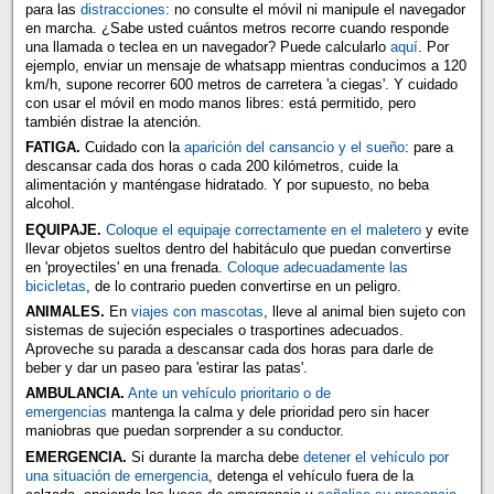
para las
distracciones
: no consulte el móvil ni manipule el navegador
en marcha. ¿Sabe usted cuántos metros recorre cuando responde
una llamada o teclea en un navegador? Puede calcularlo
aquí
. Por
ejemplo, enviar un mensaje de whatsapp mientras conducimos a 120
km/h, supone recorrer 600 metros de carretera 'a ciegas'. Y cuidado
con usar el móvil en modo manos libres: está permitido, pero
también distrae la atención.
FATIGA.
Cuidado con la
aparición del cansancio y el sueño
: pare a
descansar cada dos horas o cada 200 kilómetros, cuide la
alimentación y manténgase hidratado. Y por supuesto, no beba
alcohol.
EQUIPAJE.
Coloque el equipaje correctamente en el maletero
y evite
llevar objetos sueltos dentro del habitáculo que puedan convertirse
en 'proyectiles' en una frenada.
Coloque adecuadamente las
bicicletas
, de lo contrario pueden convertirse en un peligro.
ANIMALES.
En
viajes con mascotas
, lleve al animal bien sujeto con
sistemas de sujeción especiales o trasportines adecuados.
Aproveche su parada a descansar cada dos horas para darle de
beber y dar un paseo para 'estirar las patas'.
AMBULANCIA.
Ante un vehículo prioritario o de
emergencias
mantenga la calma y dele prioridad pero sin hacer
maniobras que puedan sorprender a su conductor.
EMERGENCIA.
Si durante la marcha debe
detener el vehículo por
una situación de emergencia
, detenga el vehículo fuera de la