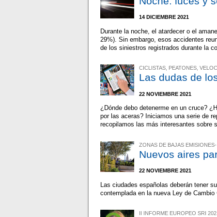
Noche: luces y 
14 DICIEMBRE 2021
Durante la noche, el atardecer o el aman
29%). Sin embargo, esos accidentes reuni
de los siniestros registrados durante la 
CICLISTAS, PEATONES, VELOCI
Las dudas de los
22 NOVIEMBRE 2021
¿Dónde debo detenerme en un cruce? ¿Has
por las aceras? Iniciamos una serie de re
recopilamos las más interesantes sobre s
ZONAS DE BAJAS EMISIONES-
Nuevos aires pa
22 NOVIEMBRE 2021
Las ciudades españolas deberán tener s
contemplada en la nueva Ley de Cambio C
II INFORME EUROPEO SRI 202