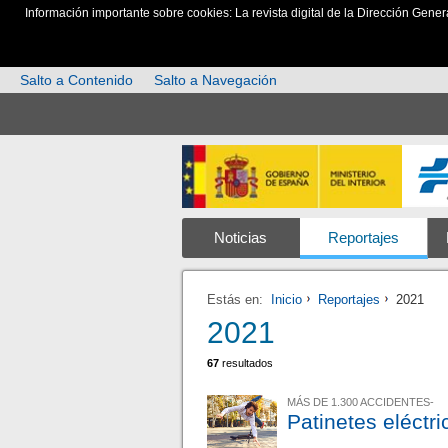
Información importante sobre cookies: La revista digital de la Dirección Gener
Salto a Contenido
Salto a Navegación
Noticias
Reportajes
Estás en:
Inicio
Reportajes
2021
2021
67
resultados
MÁS DE 1.300 ACCIDENTES-
Patinetes eléctr