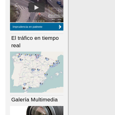
NÚMERO ACTUAL
HEMEROTECA
Imprudencia en patinete
El tráfico en tiempo
real
Galería Multimedia