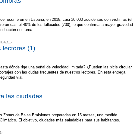
sombras
ecer ocurrieron en España, en 2019, casi 30.000 accidentes con víctimas (el
eron casi el 40% de los fallecidos (700), lo que confirma la mayor gravedad
conducción nocturna.
DAD...-
 lectores (1)
ta dónde rige una señal de velocidad limitada? ¿Pueden las bicis circular
portajes con las dudas frecuentes de nuestros lectores. En esta entrega,
eguridad vial.
ra las ciudades
us Zonas de Bajas Emisiones preparadas en 15 meses, una medida
limático. El objetivo, ciudades más saludables para sus habitantes.
1-