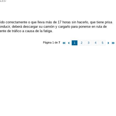
LES-
ido correctamente o que lleva más de 17 horas sin hacerlo, que tiene prisa
onducir, deberá descargar su camión y cargarlo para ponerse en ruta de
ente de tráfico a causa de la fatiga.
Página 1 de
7
1
2
3
4
5