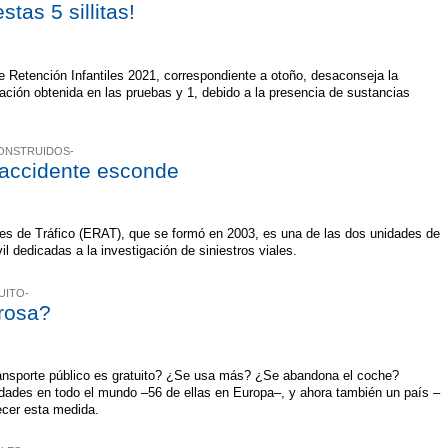
tas 5 sillitas!
 Retención Infantiles 2021, correspondiente a otoño, desaconseja la
ación obtenida en las pruebas y 1, debido a la presencia de sustancias
CONSTRUIDOS-
 accidente esconde
es de Tráfico (ERAT), que se formó en 2003, es una de las dos unidades de
il dedicadas a la investigación de siniestros viales.
UITO-
rosa?
ransporte público es gratuito? ¿Se usa más? ¿Se abandona el coche?
ades en todo el mundo –56 de ellas en Europa–, y ahora también un país –
ecer esta medida.