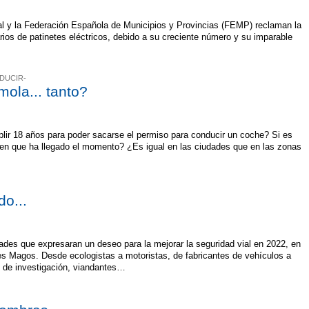
al y la Federación Española de Municipios y Provincias (FEMP) reclaman la
rios de patinetes eléctricos, debido a su creciente número y su imparable
DUCIR-
mola... tanto?
lir 18 años para poder sacarse el permiso para conducir un coche? Si es
den que ha llegado el momento? ¿Es igual en las ciudades que en las zonas
o...
ades que expresaran un deseo para la mejorar la seguridad vial en 2022, en
es Magos. Desde ecologistas a motoristas, de fabricantes de vehículos a
tos de investigación, viandantes…