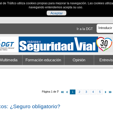
al de Tráfico utiliza cookies propias para mejorar la navegación. Las cookies utili
navegando entendemos acepta su uso.
Aceptar
Ir a la DGT
Multimedia
Formación educación
Opinión
Entrevis
Página 1 de
7
1
2
3
4
5
icos: ¿Seguro obligatorio?