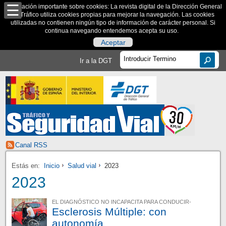
Información importante sobre cookies: La revista digital de la Dirección General
de Tráfico utiliza cookies propias para mejorar la navegación. Las cookies
utilizadas no contienen ningún tipo de información de carácter personal. Si
continua navegando entendemos acepta su uso.
Aceptar
Ir a la DGT
Canal RSS
Estás en:
Inicio
Salud vial
2023
2023
EL DIAGNÓSTICO NO INCAPACITA PARA CONDUCIR-
Esclerosis Múltiple: con
autonomía