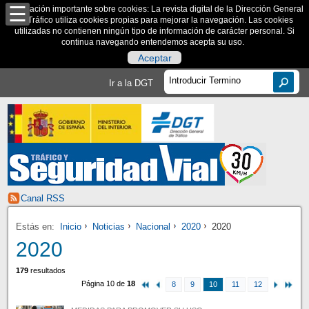
Información importante sobre cookies: La revista digital de la Dirección General
de Tráfico utiliza cookies propias para mejorar la navegación. Las cookies
utilizadas no contienen ningún tipo de información de carácter personal. Si
continua navegando entendemos acepta su uso.
Aceptar
Ir a la DGT
Canal RSS
Estás en:
Inicio
Noticias
Nacional
2020
2020
2020
179
resultados
Página 10 de
18
8
9
10
11
12