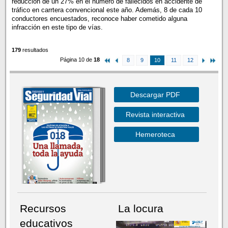
reducción de un 27% en el número de fallecidos en accidente de
tráfico en carrtera convencional este año. Además, 8 de cada 10
conductores encuestados, reconoce haber cometido alguna
infracción en este tipo de vías.
179
resultados
Página 10 de
18
8
9
10
11
12
Descargar PDF
Revista interactiva
Hemeroteca
Recursos
La locura
educativos