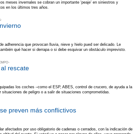
s meses invernales se cobran un importante ‘peaje’ en siniestros y
os en los últimos tres años.
S-
invierno
 de adherencia que provocan lluvia, nieve y hielo pued ser delicado. Le
también qué hacer si derrapa o si debe esquivar un obstáculo imprevisto.
EMPO-
 al rescate
uipadas los coches –como el ESP, ABES, control de crucero, de ayuda a la
 situaciones de peligro o a salir de situaciones comprometidas.
se preven más conflictivos
ar afectados por uso obligatorio de cadenas o cerrados, con la indicación de