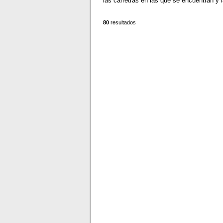
las carretras en las que se encuentran y l
80
resultados