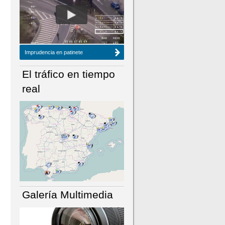
NÚMERO ACTUAL
HEMEROTECA
Imprudencia en patinete
El tráfico en tiempo
real
Galería Multimedia