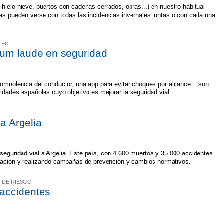
, hielo-nieve, puertos con cadenas-cerrados, obras...) en nuestro habitual
 pueden verse con todas las incidencias invernales juntas o con cada una
S,...-
cum laude en seguridad
somnolencia del conductor, una app para evitar choques por alcance... son
idades españoles cuyo objetivo es mejorar la seguridad vial.
a Argelia
seguridad vial a Argelia. Este país, con 4.600 muertos y 35.000 accidentes
ración y realizando campañas de prevención y cambios normativos.
R DE RIESGO-
 accidentes