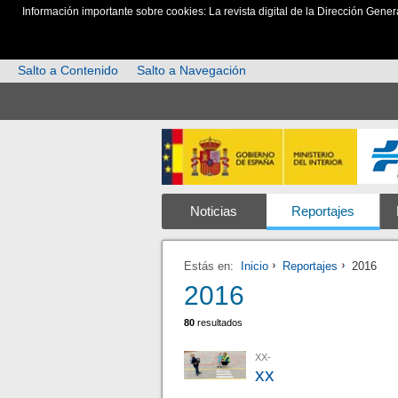
Información importante sobre cookies: La revista digital de la Dirección Gener
Salto a Contenido
Salto a Navegación
Noticias
Reportajes
Estás en:
Inicio
Reportajes
2016
2016
80
resultados
XX-
xx