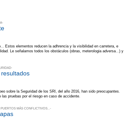
A-
te
zo... Estos elementos reducen la adhrencia y la visibilidad en carretera, e
lidad. Le señalamos todos los obstáculos (obras, meterologia adversa...) y
URIDAD-
 resultados
eo sobre la Seguridad de los SRI, del año 2016, han sido preocupantes.
o las pruebas por el riesgo en caso de accidente.
, PUERTOS MÁS CONFLICTIVOS...-
mapas