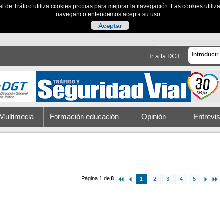
al de Tráfico utiliza cookies propias para mejorar la navegación. Las cookies utili
navegando entendemos acepta su uso.
Aceptar
Ir a la DGT
Multimedia
Formación educación
Opinión
Entrevis
Página 1 de
8
1
2
3
4
5