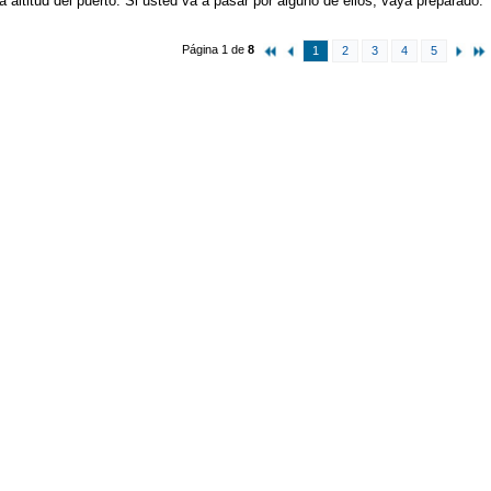
a altitud del puerto. Si usted va a pasar por alguno de ellos, vaya preparado.
Página 1 de
8
1
2
3
4
5