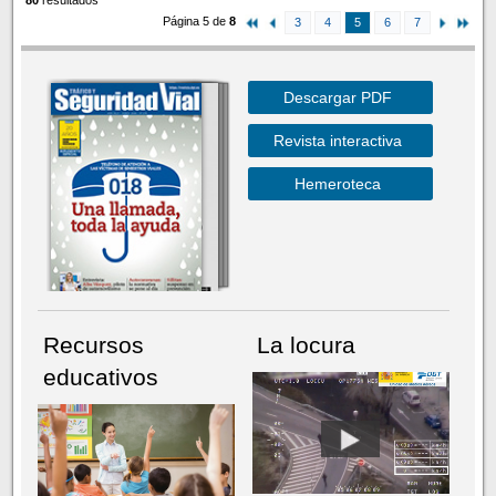
Página 5 de
8
3
4
5
6
7
Descargar PDF
Revista interactiva
Hemeroteca
Recursos
La locura
educativos