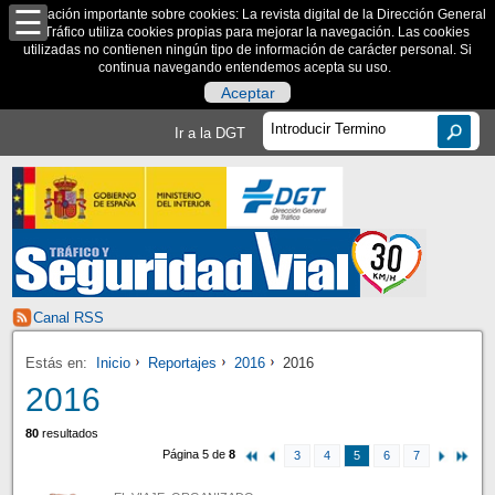
Información importante sobre cookies: La revista digital de la Dirección General
de Tráfico utiliza cookies propias para mejorar la navegación. Las cookies
utilizadas no contienen ningún tipo de información de carácter personal. Si
continua navegando entendemos acepta su uso.
Aceptar
Ir a la DGT
Canal RSS
Estás en:
Inicio
Reportajes
2016
2016
2016
80
resultados
Página 5 de
8
3
4
5
6
7