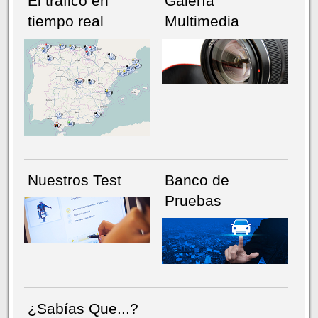
El tráfico en
Galería
tiempo real
Multimedia
NÚMERO ACTUAL
HEMEROTECA
Nuestros Test
Banco de
Pruebas
¿Sabías Que...?