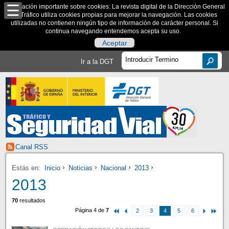
Información importante sobre cookies: La revista digital de la Dirección General
de Tráfico utiliza cookies propias para mejorar la navegación. Las cookies
utilizadas no contienen ningún tipo de información de carácter personal. Si
continua navegando entendemos acepta su uso.
Aceptar
Ir a la DGT
Canal RSS
Estás en:
Inicio
Noticias
Nacional
2013
2013
70
resultados
Página 4 de
7
2
3
4
5
6