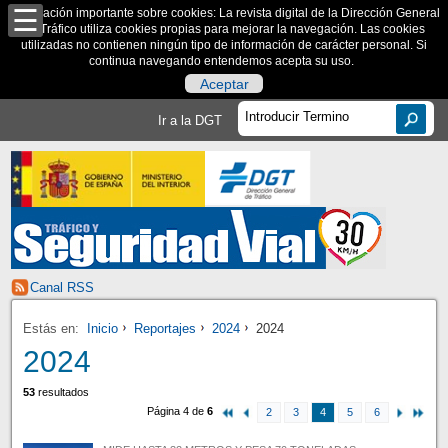
Información importante sobre cookies: La revista digital de la Dirección General
de Tráfico utiliza cookies propias para mejorar la navegación. Las cookies
utilizadas no contienen ningún tipo de información de carácter personal. Si
continua navegando entendemos acepta su uso.
Aceptar
Ir a la DGT
Canal RSS
Estás en:
Inicio
Reportajes
2024
2024
2024
53
resultados
Página 4 de
6
2
3
4
5
6