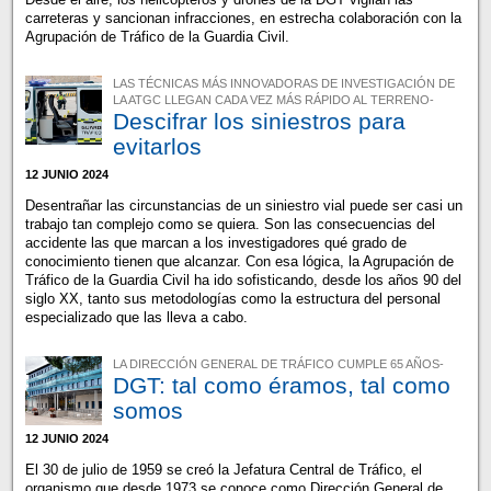
carreteras y sancionan infracciones, en estrecha colaboración con la
Agrupación de Tráfico de la Guardia Civil.
LAS TÉCNICAS MÁS INNOVADORAS DE INVESTIGACIÓN DE
LA ATGC LLEGAN CADA VEZ MÁS RÁPIDO AL TERRENO-
Descifrar los siniestros para
evitarlos
12 JUNIO 2024
Desentrañar las circunstancias de un siniestro vial puede ser casi un
trabajo tan complejo como se quiera. Son las consecuencias del
accidente las que marcan a los investigadores qué grado de
conocimiento tienen que alcanzar. Con esa lógica, la Agrupación de
Tráfico de la Guardia Civil ha ido sofisticando, desde los años 90 del
siglo XX, tanto sus metodologías como la estructura del personal
especializado que las lleva a cabo.
LA DIRECCIÓN GENERAL DE TRÁFICO CUMPLE 65 AÑOS-
DGT: tal como éramos, tal como
somos
12 JUNIO 2024
El 30 de julio de 1959 se creó la Jefatura Central de Tráfico, el
organismo que desde 1973 se conoce como Dirección General de