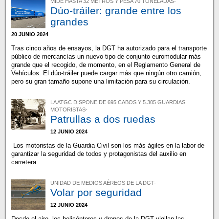
MIDE HASTA 32 METROS Y PESA 70 TONELADAS-
Dúo-tráiler: grande entre los
grandes
20 JUNIO 2024
Tras cinco años de ensayos, la DGT ha autorizado para el transporte
público de mercancías un nuevo tipo de conjunto euromodular más
grande que el recogido, de momento, en el Reglamento General de
Vehículos. El dúo-tráiler puede cargar más que ningún otro camión,
pero su gran tamaño supone una limitación para su circulación.
LA ATGC DISPONE DE 695 CABOS Y 5.305 GUARDIAS
MOTORISTAS-
Patrullas a dos ruedas
12 JUNIO 2024
Los motoristas de la Guardia Civil son los más ágiles en la labor de
garantizar la seguridad de todos y protagonistas del auxilio en
carretera.
UNIDAD DE MEDIOS AÉREOS DE LA DGT-
Volar por seguridad
12 JUNIO 2024
Desde el aire, los helicópteros y drones de la DGT vigilan las