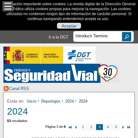
Información importante sobre cookies: La revista digital de la Dirección General
de Tráfico utiliza cookies propias para mejorar la navegación. Las cookies
utilizadas no contienen ningún tipo de información de carácter personal. Si
continua navegando entendemos acepta su uso.
Aceptar
Ir a la DGT
Canal RSS
Estás en:
Inicio
Reportajes
2024
2024
2024
53
resultados
Página 3 de
6
1
2
3
4
5