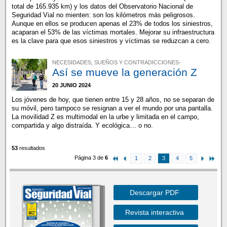
total de 165.935 km) y los datos del Observatorio Nacional de
Seguridad Vial no mienten: son los kilómetros más peligrosos.
Aunque en ellos se producen apenas el 23% de todos los siniestros,
acaparan el 53% de las víctimas mortales. Mejorar su infraestructura
es la clave para que esos siniestros y víctimas se reduzcan a cero.
NECESIDADES, SUEÑOS Y CONTRADICCIONES-
Así se mueve la generación Z
20 JUNIO 2024
Los jóvenes de hoy, que tienen entre 15 y 28 años, no se separan de
su móvil, pero tampoco se resignan a ver el mundo por una pantalla.
La movilidad Z es multimodal en la urbe y limitada en el campo,
compartida y algo distraída. Y ecológica… o no.
53
resultados
Página 3 de
6
1
2
3
4
5
Descargar PDF
Revista interactiva