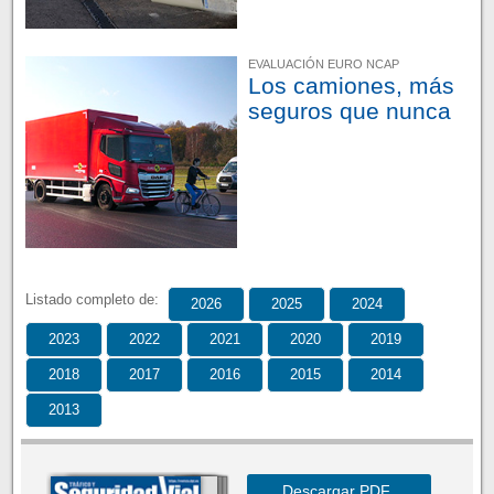
EVALUACIÓN EURO NCAP
Los camiones, más
seguros que nunca
Listado completo de:
2026
2025
2024
2023
2022
2021
2020
2019
2018
2017
2016
2015
2014
2013
Descargar PDF