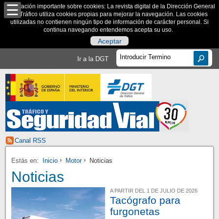
Información importante sobre cookies: La revista digital de la Dirección General
de Tráfico utiliza cookies propias para mejorar la navegación. Las cookies
utilizadas no contienen ningún tipo de información de carácter personal. Si
continua navegando entendemos acepta su uso.
Aceptar
Ir a la DGT
Canal RSS
Estás en:
Inicio
Motor
Noticias
Noticias
A PARTIR DEL 1 DE JULIO DE 2026
Tacógrafo para
furgonetas