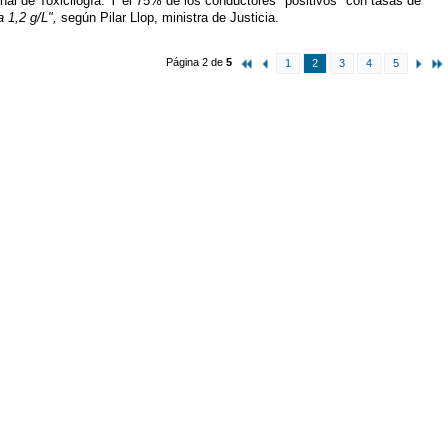
nal de Toxicilogía. Y el 75% de los conductores "positivos" con tasas de
a 1,2 g/L",
según Pilar Llop, ministra de Justicia.
Página 2 de
5
1
2
3
4
5