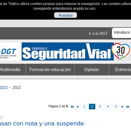
al de Tráfico utiliza cookies propias para mejorar la navegación. Las cookies utili
navegando entendemos acepta su uso.
Aceptar
Ir a la DGT
Multimedia
Formación educación
Opinión
Entrevis
2022
2022
Página 2 de
5
1
2
3
4
5
O-
 pasan con nota y una suspende