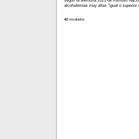
según la Memoria 2021 de Instituto Nacio
alcoholemias muy altas
"igual o superior 
42
resultados