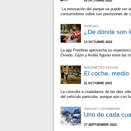
20 OCTUBRE 2022
La renovación del parque se puede ver af
consumidores sobre sus previsiones de 
RANKING-
¿De dónde son l
13 OCTUBRE 2022
La app FreeNow aprovecha su experiencia 
Oviedo, Gijón y Avilés figuran entre las
BARÓMETRO FESVIAL-
El coche, medio 
11 OCTUBRE 2022
La consulta a ciudadanos de las diez ur
del vehículo particular, aunque aún con f
PARA NO CONTAMINAR-
Uno de cada cua
27 SEPTIEMBRE 2022