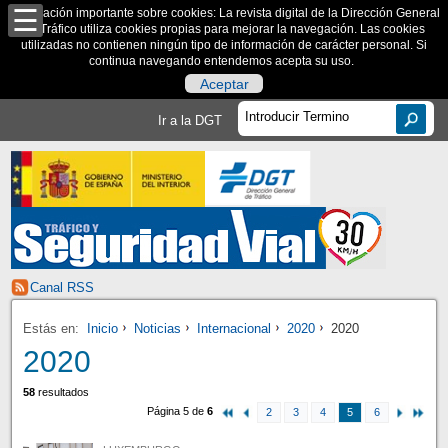
Información importante sobre cookies: La revista digital de la Dirección General
de Tráfico utiliza cookies propias para mejorar la navegación. Las cookies
utilizadas no contienen ningún tipo de información de carácter personal. Si
continua navegando entendemos acepta su uso.
Aceptar
Ir a la DGT
Canal RSS
Estás en:
Inicio
Noticias
Internacional
2020
2020
2020
58
resultados
Página 5 de
6
2
3
4
5
6